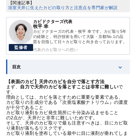
【関連記事】
浴室天井に生えたカビの取り方と注意点を専門家が解説
カビドクターズ代表
牧平 幸
カビドクターズの代表・牧平 幸です。カビ取り5年
の経験と、特許技術を用いて大阪・京都No.1の品
質を目指して日々カビ取りと向き合っております。
監修者
代表のカビ取りへの想い
目次
【表面のカビ】天井のカビを自分で落とす方法
まず、
自力で天井のカビを落とすことは非常に難しい
で
す。
理由としては、カビを落とすために重要な要素である、
カビ取りの主成分である『次亜塩素酸ナトリウム』の濃度
が十分であること
カビ取り液剤をカビ発生箇所に十分染み込ませること
の2点が、天井だと非常に難しいためです。
そして、天井のカビ取りで最も注意すべきは、目にカビ取
り液剤が落ちるリスクです。
カビ取り液剤を塗布している最中に目に液剤が垂れてしま