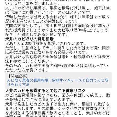
いう点だけ気をつけましょう。
大手のカビ取り業者は、集客と接客だけ担当し、施工担当
は下請けに丸投げというケースがほとんどです。
依頼した会社は歴史ある会社だが、施工担当者はカビ取り
歴1年未満なんてことが頻繁にあります。
質問の方法としては「施工担当は御社の雇用保険に加入さ
れた従業員でしょうか？またカビ取り歴3年以上でしょう
か？」と質問してみると良いです。
天井のカビ取りの費用相場
㎡あたり2,000円前後が相場とされています。
ただし、注意点として天井に発生したカビはカビ発生箇所
以外の近辺もカビ取りをする必要があります。
天井以外も含む除去の全体像は
場所・種類別のカビ除去方
法
も参考にしてください。
そのため、カビ発生箇所の3倍程度の広さは見積もってい
ただいた方が良いです。
【関連記事】
カビ取り業者の費用相場 | 依頼すべきケースと自力でカビ取
りを行う方法
天井のカビを放置するとで起こる健康リスク
カビは生育場所を見つけたら、菌糸を伸ばして成長し、胞
子を飛ばしてさらに増えていきます。
天井で発生したカビの胞子は重力に伴い、部屋中に胞子を
まき散らします。その結果、シックハウス症候群などカビ
を原因とする健康被害の原因となることも。天井のカビは