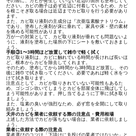
その際に、カビが発生していない近辺の箇所も塗布してく
ださい。カビの胞子は必ず近辺に付着しているため、カビ
を根こそぎ取る場合は近辺までカビ取りを行う必要があり
ます。
また、カビ取り液剤の主成分は『次亜塩素酸ナトリウム』
であり、塗布した液剤が床に垂れて、家具や床・壁の素材
を痛める可能性があります。
万が一の対策として、カビ取り液剤が垂れても問題ないよ
うに、液剤を塗布した場所の下にシートを敷いておきまし
ょう。
手順③1〜3時間ほど放置して雑巾で軽く拭く
カビ取り液剤は、カビに触れている時間が長ければ長いほ
ど、根本からカビを除去してくれます。
そのため、塗布してから1時間から3時間ほど放置し、その
後に雑巾で拭き取ってください。必要であれば軽く水をつ
けて拭き取ります。
注意点として、カビが取りきれていない可能性もあるた
め、ゴシゴシ吹いてしまうとカビを部屋全体に飛ばしてし
まう可能性があります。押し当てるように丁寧に拭き取り
ましょう。
また、塩素の臭いが強烈なため、必ず窓を全開にして取り
組みましょう。
天井のカビを業者に依頼する際の注意点・費用相場
上述した方法でカビが落ちない場合は、業者に依頼しまし
ょう。
業者に依頼する際の注意点
業者選びのコツは「下請けに丸投げの業者ではないか」と