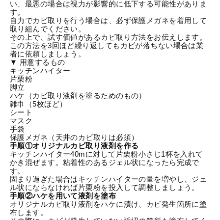
い、最悪の場合は視力が影響的に低下する可能性がありま
す。
自力でカビ取りを行う場合は、必ず保護メガネを着用して
取り組んでください。
その上で、試す価値があるカビ取り方法をお伝えします。
この方法を3回ほど繰り返してもカビが落ちない場合は業
者に依頼しましょう。
▼ 用意するもの
キッチンハイター
片栗粉
脚立
ハケ（カビ取り液剤を塗るためのもの）
雑巾（5枚ほど）
シート
マスク
手袋
保護メガネ（天井のカビ取りは必須）
手順①オリジナルカビ取り液剤を作る
キッチンハイター40mに対して片栗粉小さじ1杯を入れて
かき混ぜます。粘着性のあるジェル状になったら完成で
す。
固まり過ぎた場合はキッチンハイターの量を増やし、ジェ
ル状にならなければ片栗粉を投入して調整しましょう。
手順②ハケを用いて液剤を塗布
オリジナルカビ取り液剤をハケに漬け、カビ発生箇所に塗
布します。