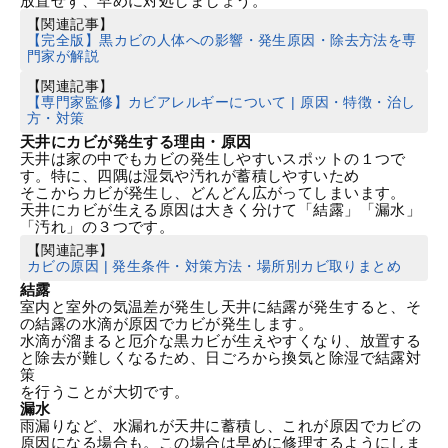
放置せず、早めに対処しましょう。
【関連記事】
【完全版】黒カビの人体への影響・発生原因・除去方法を専
門家が解説
【関連記事】
【専門家監修】カビアレルギーについて | 原因・特徴・治し
方・対策
天井にカビが発生する理由・原因
天井は家の中でもカビの発生しやすいスポットの１つで
す。特に、四隅は湿気や汚れが蓄積しやすいため
そこからカビが発生し、どんどん広がってしまいます。
天井にカビが生える原因は大きく分けて「結露」「漏水」
「汚れ」の３つです。
【関連記事】
カビの原因 | 発生条件・対策方法・場所別カビ取りまとめ
結露
室内と室外の気温差が発生し天井に結露が発生すると、そ
の結露の水滴が原因でカビが発生します。
水滴が溜まると厄介な黒カビが生えやすくなり、放置する
と除去が難しくなるため、日ごろから換気と除湿で結露対
策
を行うことが大切です。
漏水
雨漏りなど、水漏れが天井に蓄積し、これが原因でカビの
原因になる場合も。この場合は早めに修理するようにしま