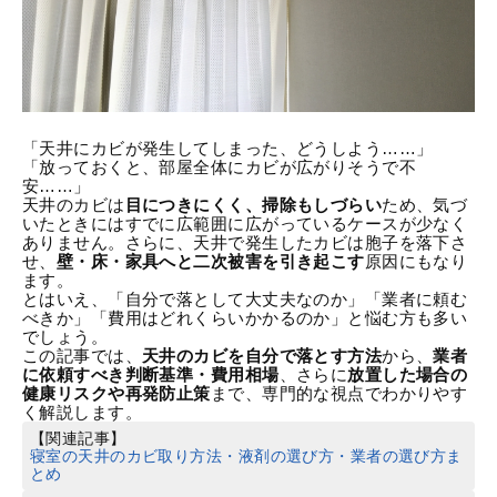
「天井にカビが発生してしまった、どうしよう……」
「放っておくと、部屋全体にカビが広がりそうで不
安……」
天井のカビは
目につきにくく、掃除もしづらい
ため、気づ
いたときにはすでに広範囲に広がっているケースが少なく
ありません。さらに、天井で発生したカビは胞子を落下さ
せ、
壁・床・家具へと二次被害を引き起こす
原因にもなり
ます。
とはいえ、「自分で落として大丈夫なのか」「業者に頼む
べきか」「費用はどれくらいかかるのか」と悩む方も多い
でしょう。
この記事では、
天井のカビを自分で落とす方法
から、
業者
に依頼すべき判断基準・費用相場
、さらに
放置した場合の
健康リスクや再発防止策
まで、専門的な視点でわかりやす
く解説します。
【関連記事】
寝室の天井のカビ取り方法・液剤の選び方・業者の選び方ま
とめ