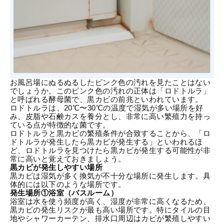
お風呂場にぬるぬるしたピンク色の汚れを見たことはない
でしょうか。このピンク色の汚れの正体は「ロドトルラ」
と呼ばれる酵母菌で、黒カビの前兆といわれています。
ロドトルラは、20℃〜30℃の温度で湿気が多い場所を好
み、皮脂や石鹸カスを養分とし、非常に高い繁殖力を持っ
ている点が特徴的な菌です。
ロドトルラと黒カビの繁殖条件が合致することから、「ロ
ドトルラが発生したら黒カビが発生する」といわれるほ
ど、ロドトルラを見つけたら黒カビが発生する可能性が非
常に高いと覚えておきましょう。
黒カビが発生しやすい場所
黒カビは湿気が多く換気が不十分な場所に発生します。具
体的には以下のような場所です。
発生場所①浴室（バスルーム）
浴室は水を使う頻度が高く、湿度が非常に高くなるため、
黒カビの発生リスクが最も高い場所です。特にタイルの目
地やシャワーカーテン、排水口周辺はカビが繁殖しやすい