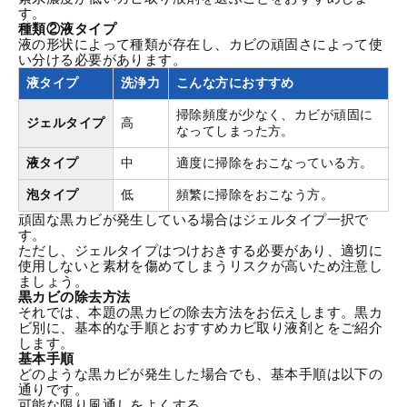
す。
種類②液タイプ
液の形状によって種類が存在し、カビの頑固さによって使
い分ける必要があります。
液タイプ
洗浄力
こんな方におすすめ
掃除頻度が少なく、カビが頑固に
ジェルタイプ
高
なってしまった方。
液タイプ
中
適度に掃除をおこなっている方。
泡タイプ
低
頻繁に掃除をおこなう方。
頑固な黒カビが発生している場合はジェルタイプ一択で
す。
ただし、ジェルタイプはつけおきする必要があり、適切に
使用しないと素材を傷めてしまうリスクが高いため注意し
ましょう。
黒カビの除去方法
それでは、本題の黒カビの除去方法をお伝えします。黒カ
ビ別に、基本的な手順とおすすめカビ取り液剤とをご紹介
します。
基本手順
どのような黒カビが発生した場合でも、基本手順は以下の
通りです。
可能な限り風通しをよくする