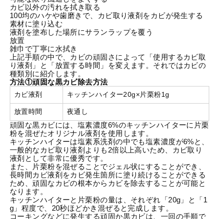
カビ以外の汚れを拭き取る
100均のハケや歯磨きで、カビ取り液剤をカビが発生する
素材に塗り込む
液剤を塗布した場所にサランラップを覆う
放置
雑巾で丁寧に水拭き
上記手順の中で、カビの頑固さによって「使用するカビ取
り液剤」と「放置する時間」を変えます。それではカビの
種類別に紹介します。
方法①頑固な黒カビ除去方法
カビ液剤
キッチンハイター20g×片栗粉1g
放置時間
夜通し
頑固な黒カビには、塩素濃度6%のキッチンハイターに片栗
粉を混ぜたオリジナル液剤を使用します。
キッチンハイターは塩素系洗剤の中でも塩素濃度が6%と、
一般的なカビ取り液剤よりも2倍以上高いため、カビ取り
液剤として非常に優秀です。
また、片栗粉を混ぜることでジェル状にすることができ、
長時間カビ液剤をカビ発生箇所に塗り続けることができる
ため、頑固なカビの根本からカビを除去することが可能と
なります。
キッチンハイターと片栗粉の量は、それぞれ「20g」と「1
g」程度で、20秒ほどかき混ぜると完成します。
コーキングなどに発生する頑固か黒カビは、一回の手順で