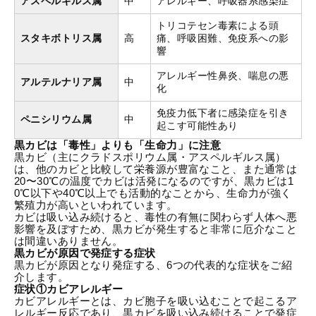
アスペルギルス属
中
アレルギー、呼吸器系感染症
トリコテセン毒素による頭
スタキボトリス属
高
痛、呼吸困難、免疫系への影
響
アレルギー性鼻炎、喘息の悪
アルテルナリア属
中
化
免疫力低下者に感染症を引き
ペニシリウム属
中
起こす可能性あり
黒カビは「毒性」よりも「生命力」に注意
黒カビ（主にクラドスポリウム属・アスペルギルス属）
は、他のカビと比較して栄養源が豊富なこと、また通常は
20〜30℃の温度でカビは活発になるのですが、黒カビは1
0℃以下や40℃以上でも活動的なことから、生命力が強く
繁殖力が高いといわれています。
カビは吸い込み続けると、毒性の有無に関わらず人体へ悪
影響を及ぼすため、黒カビが発生すると非常に厄介なこと
は間違いありません。
黒カビが原因で発症する症状
黒カビが原因となり発症する、6つの代表的な症状をご紹
介します。
症状①カビアレルギー
カビアレルギーとは、カビ胞子を吸い込むことで起こるア
レルギー反応であり、黒カビを吸い込み続けることで発症