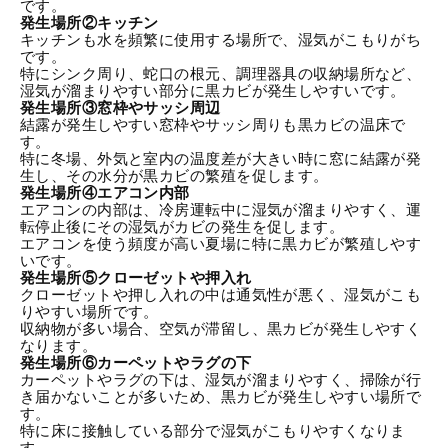
です。
発生場所②キッチン
キッチンも水を頻繁に使用する場所で、湿気がこもりがち
です。
特にシンク周り、蛇口の根元、調理器具の収納場所など、
湿気が溜まりやすい部分に黒カビが発生しやすいです。
発生場所③窓枠やサッシ周辺
結露が発生しやすい窓枠やサッシ周りも黒カビの温床で
す。
特に冬場、外気と室内の温度差が大きい時に窓に結露が発
生し、その水分が黒カビの繁殖を促します。
発生場所④エアコン内部
エアコンの内部は、冷房運転中に湿気が溜まりやすく、運
転停止後にその湿気がカビの発生を促します。
エアコンを使う頻度が高い夏場に特に黒カビが繁殖しやす
いです。
発生場所⑤クローゼットや押入れ
クローゼットや押し入れの中は通気性が悪く、湿気がこも
りやすい場所です。
収納物が多い場合、空気が滞留し、黒カビが発生しやすく
なります。
発生場所⑥カーペットやラグの下
カーペットやラグの下は、湿気が溜まりやすく、掃除が行
き届かないことが多いため、黒カビが発生しやすい場所で
す。
特に床に接触している部分で湿気がこもりやすくなりま
す。