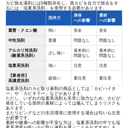
カビ除去液剤には5種類存在し、黒カビを自力で除去をす
るには「塩素系洗剤」を使用する必要があります。
身体
素材
洗浄力
への影響
への影響
重曹・クエン酸
弱い
安全
安全
中性洗剤
普通
問題なし
問題なし
アルカリ性洗剤
基本的に
基本的に
少し強い
（酸素系洗剤）
問題なし
問題なし
塩素系洗剤
強い
注意
注意
【業者用】
超強い
要注意
要注意
高濃度洗剤
塩素系洗剤のカビ取り液剤の商品としては「
カビハイタ
ー
」や「
カビキラー
」などがあります。
ただし、いずれの塩素系洗剤も非常に強力なため、カビが
発生している箇所の素材によっては傷んでしまうリスクも
あります。
またリビングなどの生活環境に使用する場合は匂いも注意
が必要です。
素材や健康への影響が不安な方は、塩素系洗剤の中でも塩
素系濃度が低いカビ取り液剤を選ぶことをおすすめしま