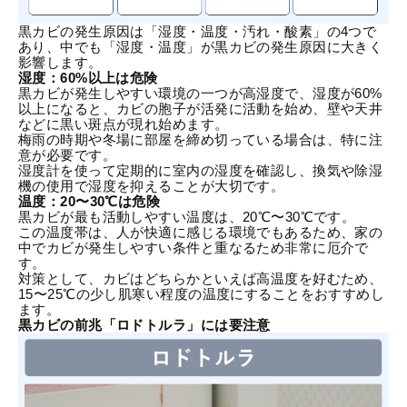
黒
カビの発生原因
は「湿度・温度・汚れ・酸素」の4つで
あり、中でも「湿度・温度」が黒カビの発生原因に大きく
影響します。
湿度：60%以上は危険
黒カビが発生しやすい環境の一つが高湿度で、湿度が60%
以上になると、カビの胞子が活発に活動を始め、壁や天井
などに黒い斑点が現れ始めます。
梅雨の時期や冬場に部屋を締め切っている場合は、特に注
意が必要です。
湿度計を使って定期的に室内の湿度を確認し、換気や除湿
機の使用で湿度を抑えることが大切です。
温度：20〜30℃は危険
黒カビが最も活動しやすい温度は、20℃〜30℃です。
この温度帯は、人が快適に感じる環境でもあるため、家の
中でカビが発生しやすい条件と重なるため非常に厄介で
す。
対策として、カビはどちらかといえば高温度を好むため、
15〜25℃の少し肌寒い程度の温度にすることをおすすめし
ます。
黒カビの前兆「ロドトルラ」には要注意