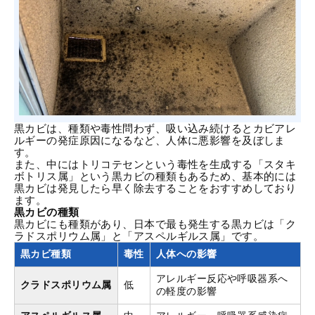
黒カビは、種類や毒性問わず、吸い込み続けると
カビアレ
ルギー
の発症原因になるなど、人体に悪影響を及ぼしま
す。
また、中にはトリコテセンという毒性を生成する「スタキ
ボトリス属」という黒カビの種類もあるため、基本的には
黒カビは発見したら早く除去することをおすすめしており
ます。
黒カビの種類
黒カビにも種類があり、日本で最も発生する黒カビは「ク
ラドスポリウム属」と「アスペルギルス属」です。
黒カビ種類
毒性
人体への影響
アレルギー反応や呼吸器系へ
クラドスポリウム属
低
の軽度の影響