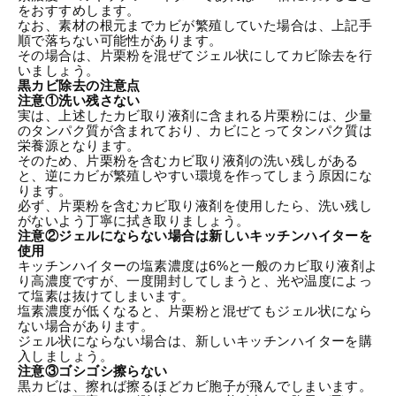
をおすすめします。
なお、素材の根元までカビが繁殖していた場合は、上記手
順で落ちない可能性があります。
その場合は、片栗粉を混ぜてジェル状にしてカビ除去を行
いましょう。
黒カビ除去の注意点
注意①洗い残さない
実は、上述したカビ取り液剤に含まれる片栗粉には、少量
のタンパク質が含まれており、カビにとってタンパク質は
栄養源となります。
そのため、片栗粉を含むカビ取り液剤の洗い残しがある
と、逆にカビが繁殖しやすい環境を作ってしまう原因にな
ります。
必ず、片栗粉を含むカビ取り液剤を使用したら、洗い残し
がないよう丁寧に拭き取りましょう。
注意②ジェルにならない場合は新しいキッチンハイターを
使用
キッチンハイターの塩素濃度は6%と一般のカビ取り液剤よ
り高濃度ですが、一度開封してしまうと、光や温度によっ
て塩素は抜けてしまいます。
塩素濃度が低くなると、片栗粉と混ぜてもジェル状になら
ない場合があります。
ジェル状にならない場合は、新しいキッチンハイターを購
入しましょう。
注意③ゴシゴシ擦らない
黒カビは、擦れば擦るほどカビ胞子が飛んでしまいます。