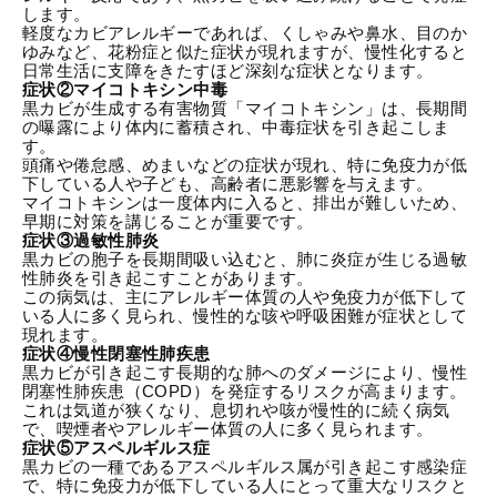
します。
軽度なカビアレルギーであれば、くしゃみや鼻水、目のか
ゆみなど、花粉症と似た症状が現れますが、慢性化すると
日常生活に支障をきたすほど深刻な症状となります。
症状②マイコトキシン中毒
黒カビが生成する有害物質「マイコトキシン」は、長期間
の曝露により体内に蓄積され、中毒症状を引き起こしま
す。
頭痛や倦怠感、めまいなどの症状が現れ、特に免疫力が低
下している人や子ども、高齢者に悪影響を与えます。
マイコトキシンは一度体内に入ると、排出が難しいため、
早期に対策を講じることが重要です。
症状③過敏性肺炎
黒カビの胞子を長期間吸い込むと、肺に炎症が生じる過敏
性肺炎を引き起こすことがあります。
この病気は、主にアレルギー体質の人や免疫力が低下して
いる人に多く見られ、慢性的な咳や呼吸困難が症状として
現れます。
症状④慢性閉塞性肺疾患
黒カビが引き起こす長期的な肺へのダメージにより、慢性
閉塞性肺疾患（COPD）を発症するリスクが高まります。
これは気道が狭くなり、息切れや咳が慢性的に続く病気
で、喫煙者やアレルギー体質の人に多く見られます。
症状⑤アスペルギルス症
黒カビの一種であるアスペルギルス属が引き起こす感染症
で、特に免疫力が低下している人にとって重大なリスクと