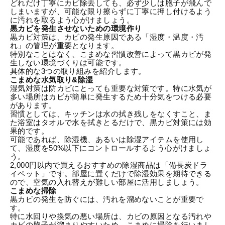
どれだけ丁寧にカビ除去しても、必ず少しは胞子が飛んで
しまいますが、可能な限り擦らずに丁寧に押し付けるよう
に汚れを取るよう心がけましょう。
黒カビを発生させないための環境作り
黒カビ対策は、カビの発生原因である「湿度・温度・汚
れ」の管理が重要となります。
特別なことはなく、こまめな習慣改善によって黒カビが発
生しない環境づくりは可能です。
具体的な3つの取り組みを紹介します。
こまめな水気取り&除湿
湿気対策は防カビにとっても重要な対策です。特に水気が
多い場所はカビが簡単に発生するため十分気をつける必要
があります。
習慣としては、キッチンは水の拭き残しをなくすこと、ま
た浴室はタオルで水を拭きとるだけで、黒カビ対策には効
果的です。
可能であれば、除湿機、あるいは除湿アイテムを使用し
て、湿度を50%以下にコントロールするよう心がけましょ
う。
2,000円以内で買えるおすすめの除湿商品は「
備長炭ドラ
イペット
」です。部屋に置くだけで除湿効果を期待できる
ので、空気の入れ替えが難しい部屋に活用しましょう。
こまめな掃除
黒カビの発生を防ぐには、汚れを溜めないことが重要で
す。
特に水回りや換気の悪い場所は、カビの原因となる汚れや
カビの胞子が溜まりやすいため、こまめに掃除を行いまし