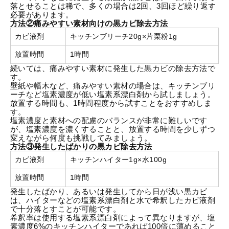
落とせることは稀で、多くの場合は2回、3回ほど繰り返す
必要があります。
方法②痛みやすい素材向けの黒カビ除去方法
カビ液剤
キッチンブリーチ20g×片栗粉1g
放置時間
1時間
続いては、痛みやすい素材に発生した黒カビの除去方法で
す。
壁紙や幅木など、痛みやすい素材の場合は、キッチンブリ
ーチなど塩素濃度が低い塩素系漂白剤から試しましょう。
放置する時間も、1時間程度から試すことをおすすめしま
す。
塩素濃度と素材への配慮のバランスが非常に難しいです
が、塩素濃度を濃くすることと、放置する時間を少しずつ
変えながら何度も挑戦してみましょう。
方法③発生したばかりの黒カビ除去方法
カビ液剤
キッチンハイター1g×水100g
放置時間
1時間
発生したばかり、あるいは発生してから日が浅い黒カビ
は、ハイターなどの塩素系漂白剤と水で希釈したカビ液剤
で十分落とすことが可能です。
希釈率は使用する塩素系漂白剤によって異なりますが、塩
素濃度6%のキッチンハイターであれば100倍に薄めること