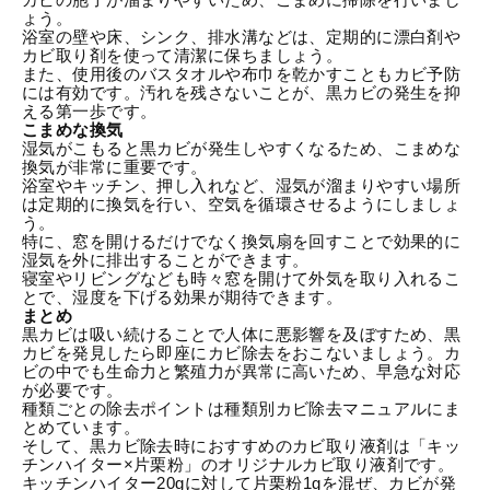
ょう。
浴室の壁や床、シンク、排水溝などは、定期的に漂白剤や
カビ取り剤
を使って清潔に保ちましょう。
また、使用後のバスタオルや布巾を乾かすこともカビ予防
には有効です。汚れを残さないことが、黒カビの発生を抑
える第一歩です。
こまめな換気
湿気がこもると黒カビが発生しやすくなるため、こまめな
換気が非常に重要です。
浴室やキッチン、押し入れなど、湿気が溜まりやすい場所
は定期的に換気を行い、空気を循環させるようにしましょ
う。
特に、窓を開けるだけでなく換気扇を回すことで効果的に
湿気を外に排出することができます。
寝室やリビングなども時々窓を開けて外気を取り入れるこ
とで、湿度を下げる効果が期待できます。
まとめ
黒カビは吸い続けることで人体に悪影響を及ぼすため、黒
カビを発見したら即座にカビ除去をおこないましょう。カ
ビの中でも生命力と繁殖力が異常に高いため、早急な対応
が必要です。
種類ごとの除去ポイントは
種類別カビ除去マニュアル
にま
とめています。
そして、黒カビ除去時におすすめのカビ取り液剤は「キッ
チンハイター×片栗粉」のオリジナルカビ取り液剤です。
キッチンハイター20gに対して片栗粉1gを混ぜ、カビが発