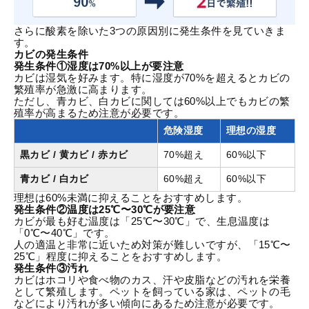
さらに酸素を除いた3つの原因別に発生条件を見ていきま
す。
カビの発生条件
発生条件①湿度は70%以上が要注意
カビは湿気を好みます。特に湿度が70%を超えるとカビの
繁殖率が急激に高まります。
ただし、青カビ、白カビに関しては60%以上でもカビの繁
殖率が高まるため注意が必要です。
危険湿度
理想の湿度
黒カビ
/ 黄カビ / 赤カビ
70%超え
60%以下
青カビ / 白カビ
60%超え
60%以下
理想は60%未満に抑えることをおすすめします。
発生条件②温度は25℃〜30℃が要注意
カビが最も好む温度は「25℃〜30℃」で、生息温度は
「0℃〜40℃」です。
人の適温と非常に近いため対策が難しいですが、「15℃〜
25℃」程度に抑えることをおすすめします。
発生条件③汚れ
カビはホコリや食べ物のカス、汗や皮脂などの汚れを栄養
として繁殖します。ペットを飼っている家は、ペットの毛
などにより汚れが多い傾向にあるため注意が必要です。