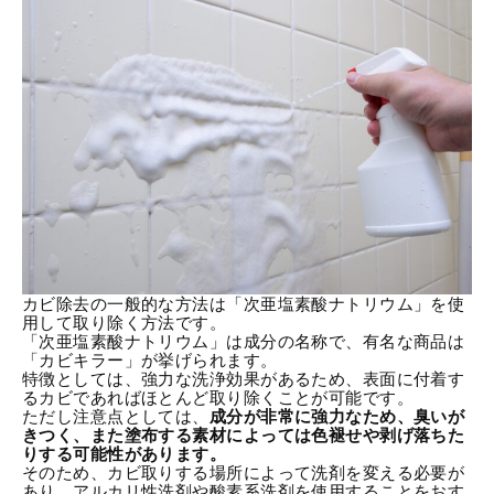
カビ除去の一般的な方法は「次亜塩素酸ナトリウム」を使
用して取り除く方法です。
「次亜塩素酸ナトリウム」は成分の名称で、有名な商品は
「
カビキラー
」が挙げられます。
特徴としては、強力な洗浄効果があるため、表面に付着す
るカビであればほとんど取り除くことが可能です。
ただし注意点としては、
成分が非常に強力なため、臭いが
きつく、また塗布する素材によっては色褪せや剥げ落ちた
りする可能性があります。
そのため、カビ取りする場所によって洗剤を変える必要が
あり、アルカリ性洗剤や酸素系洗剤を使用することをおす