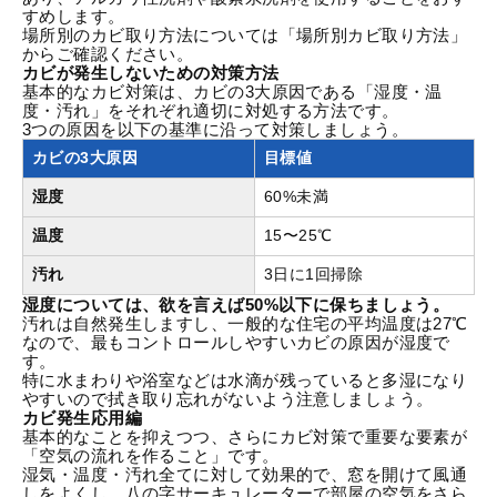
すめします。
場所別のカビ取り方法については「
場所別カビ取り方法
」
からご確認ください。
カビが発生しないための対策方法
基本的なカビ対策は、カビの3大原因である「湿度・温
度・汚れ」をそれぞれ適切に対処する方法です。
3つの原因を以下の基準に沿って対策しましょう。
カビの3大原因
目標値
湿度
60%未満
温度
15〜25℃
汚れ
3日に1回掃除
湿度については、欲を言えば50%以下に保ちましょう。
汚れは自然発生しますし、一般的な住宅の平均温度は27℃
なので、最もコントロールしやすいカビの原因が湿度で
す。
特に水まわりや浴室などは水滴が残っていると多湿になり
やすいので拭き取り忘れがないよう注意しましょう。
カビ発生応用編
基本的なことを抑えつつ、さらにカビ対策で重要な要素が
「空気の流れを作ること」です。
湿気・温度・汚れ全てに対して効果的で、窓を開けて風通
しをよくし、八の字サーキュレーターで部屋の空気をさら