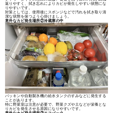
返りやすく、拭き忘れによりカビが発生しやすい状態にな
りやすいです。
対策としては、使用後にスポンジなどで汚れを拭き取り清
潔な状態を保つよう心掛けましょう。
意外なカビ発生場所②冷蔵庫の中
パッキンや自動製氷機の給水タンクのすみなどに発生する
ことがあります。
特に野菜室は注意が必要で、野菜クズや土などが栄養とな
りカビを発生させる原因になりやすいです。
意外なカビ発生場所③エコバック