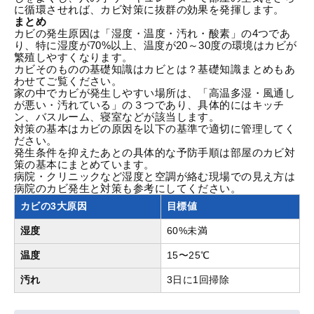
に循環させれば、カビ対策に抜群の効果を発揮します。
まとめ
カビの発生原因は「湿度・温度・汚れ・酸素」の4つであ
り、特に湿度が70%以上、温度が20～30度の環境はカビが
繁殖しやすくなります。
カビそのものの基礎知識は
カビとは？基礎知識まとめ
もあ
わせてご覧ください。
家の中でカビが発生しやすい場所は、「高温多湿・風通し
が悪い・汚れている」の３つであり、具体的にはキッチ
ン、バスルーム、寝室などが該当します。
対策の基本はカビの原因を以下の基準で適切に管理してく
ださい。
発生条件を抑えたあとの具体的な予防手順は
部屋のカビ対
策の基本
にまとめています。
病院・クリニックなど湿度と空調が絡む現場での見え方は
病院のカビ発生と対策
も参考にしてください。
カビの3大原因
目標値
湿度
60%未満
温度
15〜25℃
汚れ
3日に1回掃除