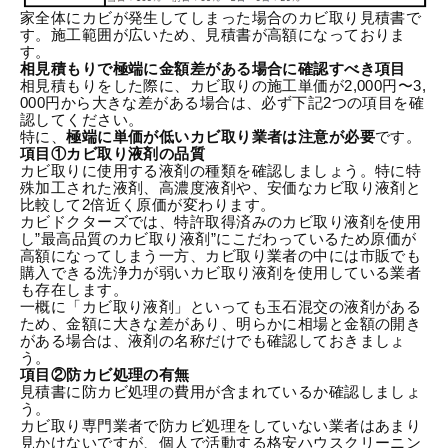
家全体にカビが発生してしまった場合のカビ取り見積書で
す。施工範囲が広いため、見積書が高額になっておりま
す。
相見積もりで極端に金額差がある場合に確認すべき項目
相見積もりをした際に、カビ取りの施工単価が2,000円〜3,
000円から大きな差がある場合は、必ず下記2つの項目を確
認してください。
特に、
極端に単価が低いカビ取り業者は注意が必要
です。
項目①カビ取り液剤の品質
カビ取りに使用する液剤の種類を確認しましょう。特に特
殊加工された液剤、高濃度液剤や、安価なカビ取り液剤と
比較して2倍近く原価が変わります。
カビドクターズでは、特許取得済みのカビ取り液剤を使用
し”最高品質のカビ取り液剤”にこだわっているため原価が
高額になってしまう一方、カビ取り業者の中には市販でも
購入できる洗浄力が弱いカビ取り液剤を使用している業者
も存在します。
一概に「カビ取り液剤」といっても玉石混交の液剤がある
ため、金額に大きな差があり、明らかに相場と金額の開き
がある場合は、液剤の名称だけでも確認しておきましょ
う。
項目②防カビ処理の有無
見積書に防カビ処理の費用が含まれているか確認しましょ
う。
カビ取り専門業者で防カビ処理をしていない業者はあまり
見かけないですが、個人で活動する格安ハウスクリーニン