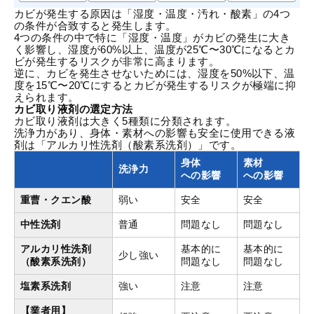
カビが発生する原因
は「湿度・温度・汚れ・酸素」の4つ
の条件が合致すると発生します。
4つの条件の中で特に「湿度・温度」がカビの発生に大き
く影響し、湿度が60%以上、温度が25℃〜30℃になるとカ
ビが発生するリスクが非常に高まります。
逆に、カビを発生させないためには、湿度を50%以下、温
度を15℃〜20℃にするとカビが発生するリスクが極端に抑
えられます。
カビ取り液剤の選定方法
カビ取り液剤は大きく5種類に分類されます。
洗浄力があり、身体・素材への影響も安全に使用できる液
剤は「アルカリ性洗剤（酸素系洗剤）」です。
身体
素材
洗浄力
への影響
への影響
重曹・クエン酸
弱い
安全
安全
中性洗剤
普通
問題なし
問題なし
アルカリ性洗剤
基本的に
基本的に
少し強い
（酸素系洗剤）
問題なし
問題なし
塩素系洗剤
強い
注意
注意
【業者用】