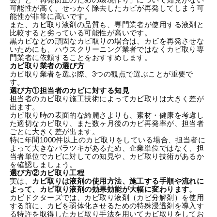
可能性が高く、せっかく除去したカビが再発してしまう可
能性が非常に高いです。
また、カビ取り液剤の品質も、専門業者が使用する液剤と
比較すると劣っている可能性が高いです。
黒カビなどの頑固なカビ取りの場合は、カビを再発させな
いためにも、ハウスクリーニング業者ではなくカビ取り専
門業者に依頼することをおすすめします。
カビ取り業者の選び方
カビ取り業者を選ぶ際、3つの観点で選ぶことが重要で
す。
選び方①担当者のカビに対する知見
担当者のカビ取り施工技術によってカビ取りは大きく差が
出ます。
カビ取り時の表面的な綺麗さよりも、素材・健康を考慮し
た適切なカビ取り、また数ヶ月後のカビ再発率が、担当者
ごとに大きく差が出ます。
特に年間1000件以上のカビ取りをしている場合、担当者に
よって大きなバラツキがあるため、企業単位ではなく、担
当者単位でカビに対しての知見や、カビ取り技術があるか
を確認しましょう。
選び方②カビ取り工程
実は、
カビ取りは液剤の使用方法、施工する手順や流れに
よって、カビ取り液剤の効果効能が大幅に変わります。
カビドクターズ
では、カビ取り液剤（カビ分解剤）を使用
する前に、カビを弱体化させるための特殊浸透剤を導入す
る特許を取得したカビ取り手法を用いてカビ取りをしてお