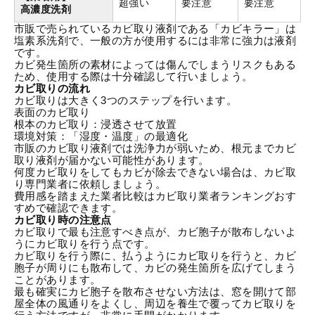
超強い
要注意
要注意
高濃度洗剤
市販で売られているカビ取り液剤である「カビキラー」は
塩素系洗剤で、一般の方が使用するには非常に強力は液剤
です。
カビ発生箇所の素材によっては傷んでしまうリスクもある
ため、使用する際は十分確認して行いましょう。
カビ取りの流れ
カビ取りは大きく3つのステップを行います。
表面のカビ取り
根本のカビ取り：浸透させて放置
環境対策：「湿度・温度」の最適化
市販のカビ取り液剤では洗浄力が弱いため、根元までカビ
取り液剤が届かない可能性があります。
何度カビ取りをしてもカビが除去できない場合は、カビ取
り専門業者に依頼しましょう。
費用感を踏まえた業者比較は
カビ取り業者ランキングおす
すめ
で確認できます。
カビ取り時の注意点
カビ取りで最も注意すべき点が、カビ胞子が散布しないよ
うにカビ取りを行う点です。
カビ取りを行う際に、払うようにカビ取りを行うと、カビ
胞子が周りにも散布して、カビの発生箇所を広げてしまう
ことがあります。
最も確実にカビ胞子を散布させない方法は、窓を開けて部
屋全体の風通りをよくし、周辺を養生で覆ってカビ取りを