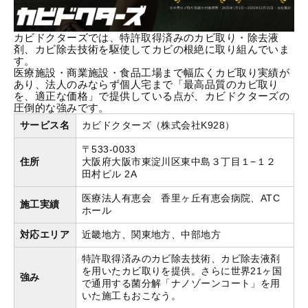
カビドクターズでは、特許取得済みのカビ取り・除去液
剤、カビ除去技術を駆使してカビの根絶に取り組んでいま
す。
医療施設・商業施設・食品工場まで幅広くカビ取り実績が
あり、法人のみならず個人宅まで「最高品質のカビ取り
を、適正な価格」で提供している点が、カビドクターズの
圧倒的な強みです。
サービス名
カビドクターズ（株式会社K928）
〒533-0033
住所
大阪府大阪市東淀川区東中島３丁目１−１２
田村ビル 2A
医療法人有恵会 香里ヶ丘有恵会病院、ATC
施工実績
ホール
対応エリア
近畿地方、関東地方、中部地方
特許取得済みのカビ除去技術、カビ除去液剤
を用いたカビ取りを提供。さらに世界21ヶ国
強み
で通用する菌分解「ナノゾーンコート」を用
いた施工もおこなう。