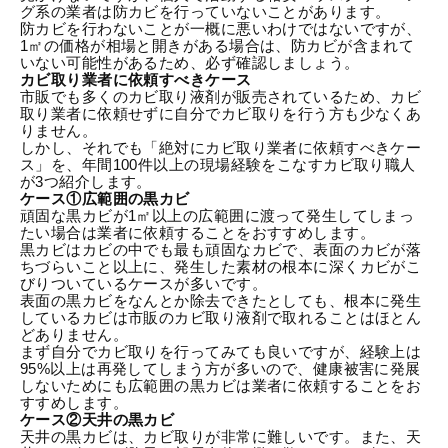
グ系の業者は防カビを行っていないことがあります。
防カビを行わないことが一概に悪いわけではないですが、
1㎡の価格が相場と開きがある場合は、防カビが含まれて
いない可能性があるため、必ず確認しましょう。
カビ取り業者に依頼すべきケース
市販でも多くのカビ取り液剤が販売されているため、カビ
取り業者に依頼せずに自分でカビ取りを行う方も少なくあ
りません。
しかし、それでも「絶対にカビ取り業者に依頼すべきケー
ス」を、年間100件以上の現場経験をこなすカビ取り職人
が3つ紹介します。
ケース①広範囲の黒カビ
頑固な黒カビが1㎡以上の広範囲に渡って発生してしまっ
たい場合は業者に依頼することをおすすめします。
黒カビはカビの中でも最も頑固なカビで、表面のカビが落
ちづらいこと以上に、発生した素材の根本に深くカビがこ
びりついているケースが多いです。
表面の黒カビをなんとか除去できたとしても、根本に発生
しているカビは市販のカビ取り液剤で取れることはほとん
どありません。
まず自分でカビ取りを行ってみても良いですが、経験上は
95%以上は再発してしまう方が多いので、健康被害に発展
しないためにも広範囲の黒カビは業者に依頼することをお
すすめします。
ケース②天井の黒カビ
天井の黒カビは、カビ取りが非常に難しいです。また、天