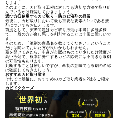
ります。
このように、カビ取り工程に対しても適切な方法で取り組
んでいるかは確認しておきましょう。
選び方③使用するカビ取り・防カビ液剤の品質
最後に、カビ取りにおいて最も重要な要素の1つである液
剤についてもお伝えします。
前提として、実際問題はカビ取り液剤は本当に多種多様
で、一般の方が良し悪しを判別することは非常に難しいで
す。
そのため、「液剤の商品名を教えてください」ということ
だけは聞いておいた方が良いかもしれません。
蓋を開けてみたら、中身が市販のものより少しだけ濃度が
高い液剤で、根本に発生するカビの除去には不向きな液剤
の可能性もあります。
判断することは難しいですが、牽制の意味でも液剤の名称
は確認しておきましょう。
おすすめカビ取り業者
それでは最後に、おすすめのカビ取り業者を2社をご紹介
します。
カビドクターズ