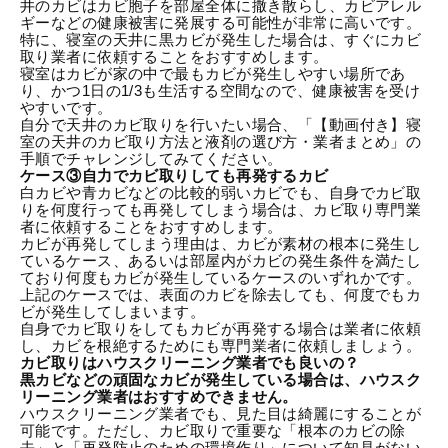
井のカビはカビ胞子を部屋全体に撒き散らし、カビアレル
ギーなどの健康被害に発展する可能性が非常に高いです。
特に、寝室の天井に黒カビが発生した場合は、すぐにカビ
取り業者に依頼することをおすすめします。
寝室はカビが家の中で最もカビが発生しやすい場所であ
り、かつ1日の1/3も生活する空間なので、健康被害を受け
やすいです。
自分で天井のカビ取りを行いたい場合、「
【動画付き】寝
室の天井のカビ取り方法と液剤の選び方・業者まとめ
」の
手順でチャレンジしてみてください。
ケース③自力でカビ取りしても再発するカビ
白カビや青カビなどの比較的弱いカビでも、自身でカビ取
りを何度行っても再発してしまう場合は、カビ取り専門業
者に依頼することをおすすめします。
カビが再発してしまう理由は、カビが素材の根本に発生し
ているケース、あるいは部屋内が
カビの発生条件
を満たし
ており何度もカビが発生しているケースのいずれかです。
上記のケースでは、表面のカビを除去しても、何度でもカ
ビが発生してしまいます。
自身でカビ取りをしてもカビが再発する場合は業者に依頼
し、カビを根絶するためにも専門業者に依頼しましょう。
カビ取りはハウスクリーニング業者でも良いの？
黒カビなどの頑固なカビが発生している場合は、ハウスク
リーニング業者はおすすめできません。
ハウスクリーニング業者でも、見た目は綺麗にすることが
可能です。ただし、カビ取りで重要な「根本のカビの除
去」と「再発防止のための環境作り」について知見がない