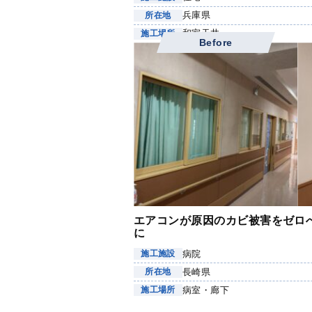
兵庫県
所在地
和室天井
施工場所
Before
エアコンが原因のカビ被害をゼロ
に
病院
施工施設
長崎県
所在地
病室・廊下
施工場所