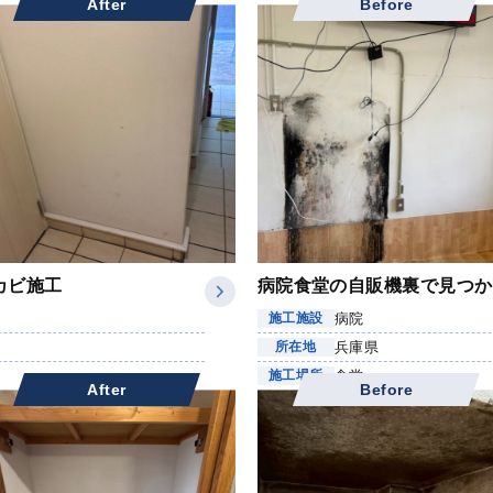
After
Before
カビ施工
病院食堂の自販機裏で見つか
病院
施工施設
兵庫県
所在地
食堂
施工場所
After
Before