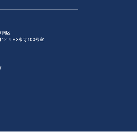
市南区
2-4 RX東寺100号室
市