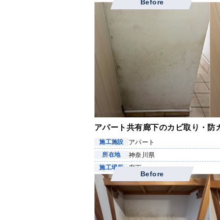
Before
アパート共有廊下のカビ取り・防
アパート
施工施設
神奈川県
所在地
廊下
施工場所
Before