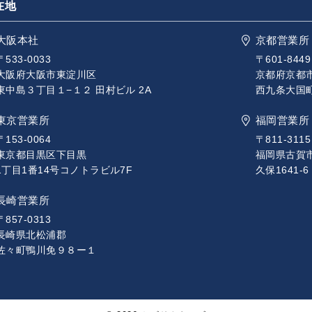
在地
大阪本社
京都営業所
〒533-0033
〒601-8449
大阪府大阪市東淀川区
京都府京都
東中島３丁目１−１２ 田村ビル 2A
西九条大国町1
東京営業所
福岡営業所
〒153-0064
〒811-3115
東京都目黒区下目黒
福岡県古賀
1丁目1番14号コノトラビル7F
久保1641-6
長崎営業所
〒857-0313
長崎県北松浦郡
佐々町鴨川免９８ー１