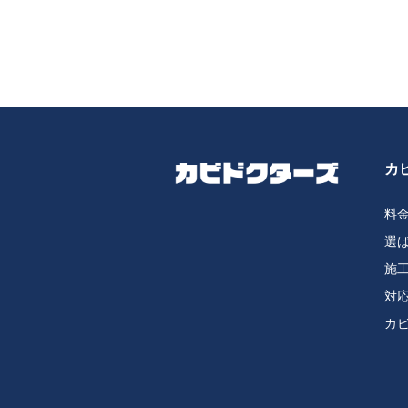
カ
料
選
施
対
カ