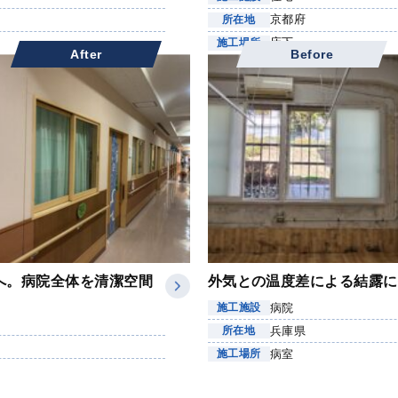
京都府
所在地
床下
施工場所
After
Before
へ。病院全体を清潔空間
外気との温度差による結露に
病院
施工施設
兵庫県
所在地
病室
施工場所