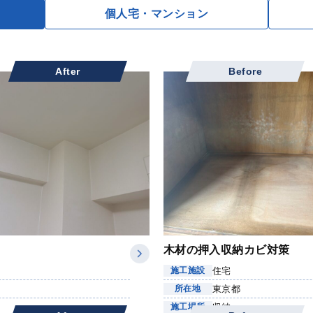
個人宅
・マンション
After
Before
木材の押入収納カビ対策
住宅
施工施設
東京都
所在地
収納
施工場所