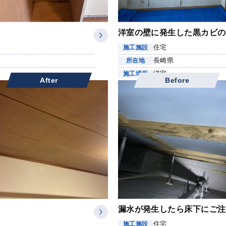
洋室の壁に発生した黒カビの
住宅
施工施設
長崎県
所在地
洋室
施工場所
After
Before
漏水が発生したら床下にご注
住宅
施工施設