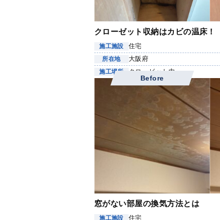
クローゼット収納はカビの温床！
住宅
施工施設
大阪府
所在地
クローゼット内
施工場所
Before
窓がない部屋の換気方法とは
住宅
施工施設