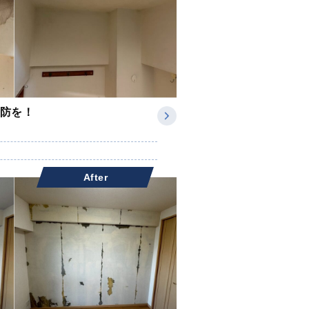
防を！
After