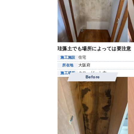
珪藻土でも場所によっては要注意
住宅
施工施設
大阪府
所在地
クローゼット内
施工場所
Before