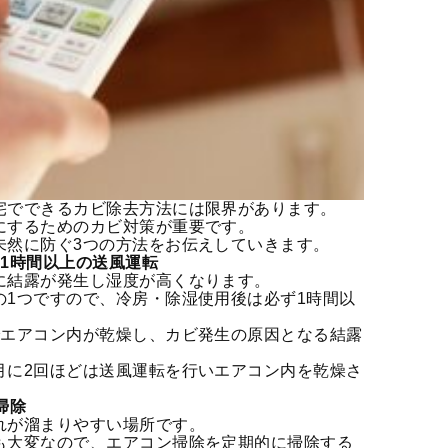
宅でできるカビ除去方法には限界があります。
にするための
カビ対策
が重要です。
未然に防ぐ3つの方法をお伝えしていきます。
1時間以上の送風運転
に結露が発生し湿度が高くなります。
の1つですので、冷房・除湿使用後は必ず1時間以
。
でエアコン内が乾燥し、カビ発生の原因となる結露
月に2回ほどは送風運転を行いエアコン内を乾燥さ
掃除
れが溜まりやすい場所です。
も大変なので、エアコン掃除を定期的に掃除する