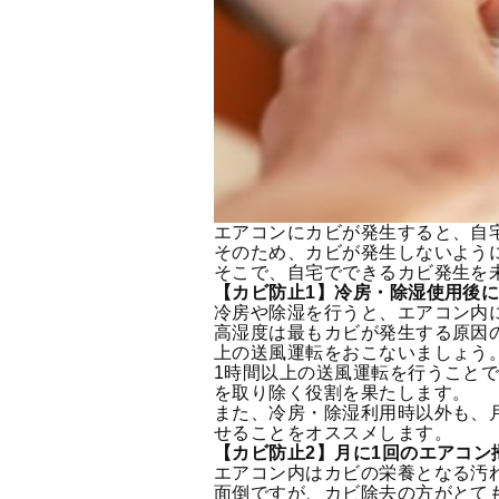
エアコンにカビが発生すると、自
そのため、カビが発生しないよう
そこで、自宅でできるカビ発生を
【カビ防止1】冷房・除湿使用後に
冷房や除湿を行うと、エアコン内
高湿度は最もカビが発生する原因
上の送風運転をおこないましょう
1時間以上の送風運転を行うこと
を取り除く役割を果たします。
また、冷房・除湿利用時以外も、
せることをオススメします。
【カビ防止2】月に1回のエアコン
エアコン内はカビの栄養となる汚
面倒ですが、カビ除去の方がとて