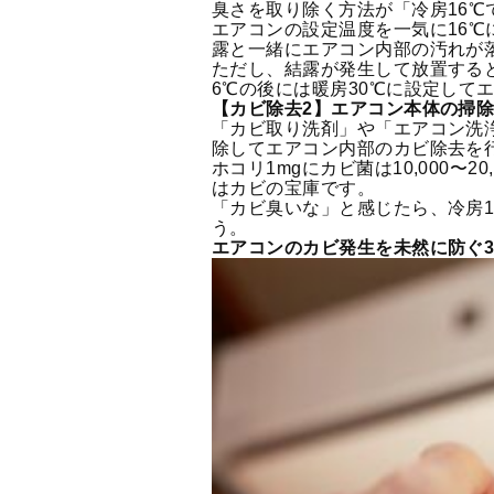
臭さを取り除く方法が「冷房16℃
エアコンの設定温度を一気に16
露と一緒にエアコン内部の汚れが
ただし、結露が発生して放置する
6℃の後には暖房30℃に設定して
【カビ除去2】エアコン本体の掃
「カビ取り洗剤」や「エアコン洗
除してエアコン内部のカビ除去を
ホコリ1mgにカビ菌は10,000〜
はカビの宝庫です。
「カビ臭いな」と感じたら、冷房
う。
エアコンのカビ発生を未然に防ぐ