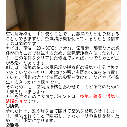
空気清浄機を上手に使うことで、お部屋のカビを予防する
ことができますが、空気清浄機を使っているからと過信す
るのは危険です。
カビは、室温（20～30℃）と水分、栄養源、酸素などの条
件が揃うことで発生するため、空気清浄機を使ったとして
も、この条件をクリアした環境であればいつでもカビが広
がる恐れがあります。
例えば、湿気の多いお風呂場や脱衣所の湿気が十分に換気
できていなかったり、水はけの悪い玄関の水気をを放置し
ていた、河川の近くで湿気の影響を受けた、などカビが発
生するきっかけは様々です。
そのためにも、空気清浄機とあわせて、カビ予防のための
工夫を行いましょう。
カビを防ぐために大切なポイントは、
換気と除湿、通気と
清掃の４つ
です。
①換気
晴れた日は、窓や扉を全て開けて空気を循環させましょ
う。換気を行うことで除湿し、またホコリの蓄積を防ぐた
め、カビ予防になります。
②除湿