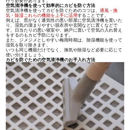
行う必要があります。
空気清浄機を使って効率的にカビを防ぐ方法
空気清浄機を使ってカビを防ぐためのコツは、
通風・換
気・除湿これらの機能を上手に活用
することです。
例えば、窓がなく通気性の悪い部屋に空気清浄機を置いた
り、湿気の溜まりやすい脱衣所や玄関などに置くなどで
す。日当たりの悪い寝室や、納戸に置いて空気の入れ替え
をするのもカビ予防になります。
また、ジメジメとしやすい梅雨時期は、除湿機能を使って
湿気を取り除きます。
いつも同じ機能だけでなく、換気や除湿など必要に応じて
使い分けましょう。
カビを防ぐための空気清浄機のお手入れ方法