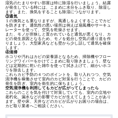
湿気のたまりやすい部屋は特に除湿を行いましょう。結露
が発生している時には、こまめに水分をふき取り、除湿し
ます。また、換気をすることも除湿につながります。
③通気
１の換気とも重なりますが、風通しをよくすることでカビ
を防ぎます。通気性の悪い場所は例えば扇風機やサーキュ
レーターを使って、空気を乾燥させます。
また、モノが所狭しと置かれていると通気が悪くなり、カ
ビの発生原因となるため、モノを処分し空気の通り道を作
りましょう。大型家具なども壁から少し話して通気を確保
します。
④清掃
ホコリや汚れはカビの栄養源となるため、掃除機やフロー
リングワイパーをかけてこまめに取り除きましょう。壁な
どは定期的に乾いた雑巾を使って拭き上げて、細かいホコ
リを除去します。
これらカビ予防の４つのポイントを、取り入れつつ、空気
清浄機を稼働させて室内の
カビ対策
を行うことで、カビの
発生を防ぎ、室内を衛生的に保ちましょう。
空気清浄機を利用してもカビが広がってしまったら
これらのことを気を付けて対策していても、室内の立地や
老朽化、漏水などの影響でカビが生えてしまうことがあり
ます。壁や床、天井などのカビが広がりお困りの場合は、
カビ取り業者
へご相談ください。