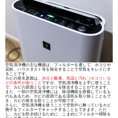
空気清浄機の主な機能は、フィルターを通して、ホコリや
花粉、ハウスダスト等を除去することで空気をキレイにす
ることです。
カビの発生原因
は、
水分と酸素、気温と汚れ（ホコリ）な
どの条件が揃うこと
ですが、空気清浄機を上手に使うこと
で、カビの原因となるホコリを除去することができます。
また、一部の空気清浄機には、除湿機能を搭載しているも
のもあるため、カビの原因である湿気を取り除くこともで
き、カビの発生を防ぐことが可能です。
さらに、空気清浄機を使うことで空気中に舞っているカビ
胞子をフィルターでキャッチすることもできます。ただ
し、カビを防ぎ続けるために、こまめにフィルター掃除を