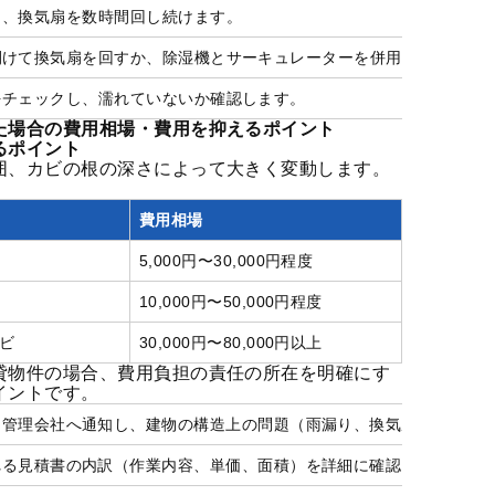
り、換気扇を数時間回し続けます。
開けて換気扇を回すか、除湿機とサーキュレーターを併用し、短時間
をチェックし、濡れていないか確認します。
た場合の費用相場・費用を抑えるポイント
るポイント
囲、カビの根の深さによって大きく変動します。
費用相場
5,000円〜30,000円程度
10,000円〜50,000円程度
ビ
30,000円〜80,000円以上
貸物件の場合、費用負担の責任の所在を明確にす
イントです。
に管理会社へ通知し、建物の構造上の問題（雨漏り、換気扇故障など
れる見積書の内訳（作業内容、単価、面積）を詳細に確認し、不当な