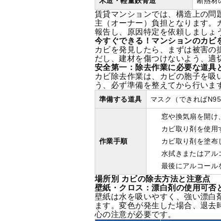
木造・軽量鉄骨造
断熱材
賃貸マンションでは、構造上の問
主（オーナー）負担となります。
報告し、原因特定を依頼しましょ
今すぐできる！マンションのカビ
カビを発見したら、まずは被害の
だし、建材を傷つけないよう、適
安全第一：除去作業に必要な道具
カビ除去作業は、カビの胞子を吸
う、必ず準備を整えてから行いま
準備する道具
マスク（できればN9
窓や換気扇を開け
カビ取り剤を使用
作業手順
カビ取り剤を塗布
水拭きまたはアル
最後にアルコール
場所別 カビの除去方法と注意点
壁紙・クロス：漂白剤の使用可否
壁紙は水を吸いやすく、強い漂白
ます。変色が発生した場合、退去
心の注意が必要です。