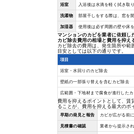
浴室
入浴後は水滴を軽く拭き取
洗濯物
部屋干しをする際は、窓を
加湿器
使用後は必ず周囲の壁や床
マンションのカビを業者に依頼し
カビ除去費用の相場と費用を抑え
カビ除去の費用は、発生箇所や範
目安としては以下の通りです。
項目
浴室・水回りのカビ除去
壁紙の一部張り替えを含むカビ除去
広範囲・下地材まで腐食が進行したカ
費用を抑えるポイントとして、賃
ることが、費用を抑える最大のポ
早期の発見と報告
カビが広がる前
見積書の確認
業者から提示さ