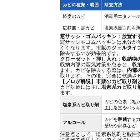
カビの種類・範囲
除去方法
軽度のカビ
消毒用エタノー
広範囲・黒カビ
塩素系漂白剤を
窓サッシ・ゴムパッキン：放置す
窓サッシやゴムパッキンは水分が
くくなります。市販の
ジェルタイ
除去するのが効果的です。
クローゼット・押し入れ：収納物
収納内部の湿気対策を怠ると、収
ます。カビを除去する際は、
内部
取ります。その後、完全に乾燥さ
【プロが解説】市販のカビ取り剤
カビ対策
には主に
塩素系カビ取り
ます。
カビの色素（黒
塩素系カビ取り剤
主に浴室やパッ
カビを
殺菌
する
アルコール
壁紙や家具など
注意点として、塩素系洗剤と酸性
に混ぜて使用しないでください。