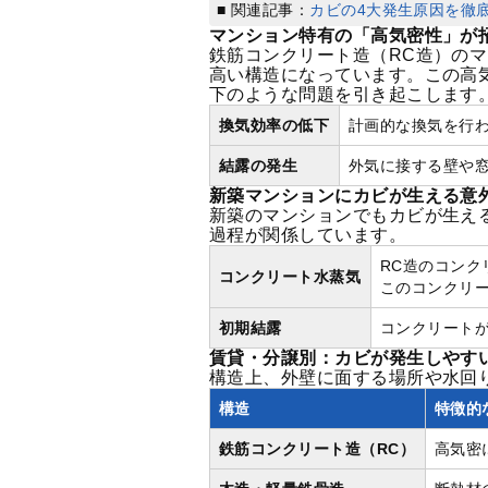
■ 関連記事：
カビの4大発生原因を徹
マンション特有の「高気密性」が
鉄筋コンクリート造（RC造）の
高い構造になっています。この高
下のような問題を引き起こします
換気効率の低下
計画的な換気を行
結露の発生
外気に接する壁や
新築マンションにカビが生える意
新築のマンションでもカビが生え
過程が関係しています。
RC造のコン
コンクリート水蒸気
このコンクリ
初期結露
コンクリート
賃貸・分譲別：カビが発生しやす
構造上、外壁に面する場所や水回
構造
特徴的
鉄筋コンクリート造（RC）
高気密