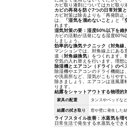
カビ取り液剤については
カビ取り
カビの再発を防ぐ7つの日常対策
カビ対策は除去よりも「再発防止
は、
「湿気を溜めないこと」
と
「
れます。
湿気対策の要：湿度60%以下を維
カビの活動が活発になる湿度60
しましょう。
効率的な換気テクニック（対角線
マンションでは、対角線上にある
道（
対角線換気
）をつくれます。
空気の入れ替えを行います。理想
除湿機とエアコン（ドライ）のベ
除湿機やエアコンのドライ機能は
や洗面所など、湿気がこもりやす
除きましょう。エアコンは送風運
ります。
結露をシャットアウトする物理的
家具の配置
タンスやベッドな
結露の拭き取り
窓や壁に発生した
ライフスタイル改善：水蒸気を増
日常生活で発生する水蒸気をでき