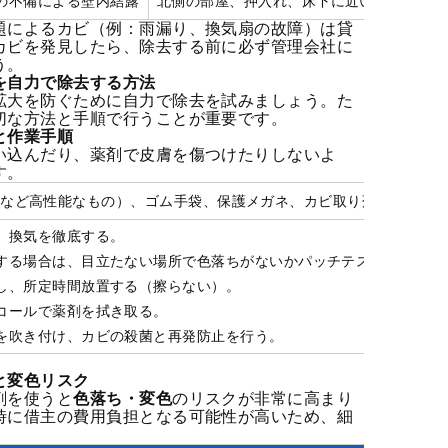
の不備による壁内結露
北側の部屋、押入れ、床下に近い1階部分
題によるカビ（例：雨漏り、換気扇の故障）は貸
カビを発見したら、除去する前に必ず管理会社に
う。
を自力で除去する方法
拡大を防ぐために自力で除去を試みましょう。た
切な方法と手順で行うことが重要です。
と作業手順
い込んだり、薬剤で皮膚を傷つけたりしないよ
す。
5など高性能なもの）、ゴム手袋、保護メガネ、カビ取り剤、消毒用
、換気を徹底する。
する場合は、目立たない場所で色落ちがないかパッチテストを行う。
し、所定時間放置する（擦らない）。
コールで薬剤を拭き取る。
を吹き付け、カビの殺菌と再発防止を行う。
と変色リスク
剤を使うと
色落ち・変色
のリスクが非常に高まり
時に借主の費用負担となる可能性が高いため、細