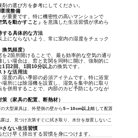
液剤の選び方
を参考にしてください。
と環境整備
」が重要です。特に機密性の高いマンションで
空気を動かすこと」
を意識した生活習慣が求めら
持する具体的な方法
%以上にならないよう、常に室内の湿度をチェック
、換気頻度）
窓を2箇所開けることで、最も効率的な空気の通り
難しい場合は、窓と玄関を同時に開け、強制的に
は
1日2回、1回10分以上
の換気です。
ストな活用法
、湿度の高い季節の必須アイテムです。特に浴室
い場所には除湿機を設置し、湿気を集中的に取り
転を併用することで、内部のカビ予防にもつなが
対策（家具の配置、断熱材）
どの大型家具は、外壁側の壁から
5～10cm以上
離して配置し、壁との
結露は、見つけ次第すぐに拭き取り、水分を放置しないことが大切で
やさない生活習慣
るだけ早く排出する習慣を身につけます。