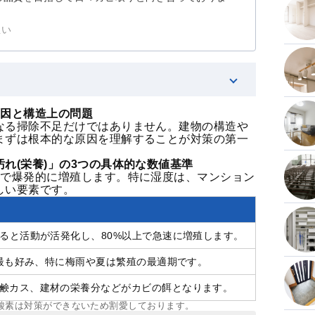
想い
原因と構造上の問題
なる掃除不足だけではありません。建物の構造や
まずは根本的な原因を理解することが対策の第一
れ(栄養)」の3つの具体的な数値基準
とで爆発的に増殖します。特に湿度は、マンション
しい要素です。
なると活動が活発化し、80%以上で急速に増殖します。
Cを最も好み、特に梅雨や夏は繁殖の最適期です。
鹸カス、建材の栄養分などがカビの餌となります。
酸素は対策ができないため割愛しております。