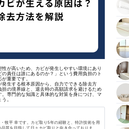
密性が高いため、カビが発生しやすい環境にあり
ビの責任は誰にあるのか？」という費用負担のト
応が重要です。
が発生する根本原因から、自力でできる除去方
負担の境界線と、退去時の高額請求を避けるため
す。専門的な知識と具体的な対策を身につけ、マ
ょう。
・牧平 幸です。カビ取り5年の経験と、特許技術を用
1の品質を目指して日々カビ取りと向き合っておりま