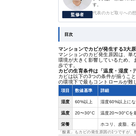
す。
代表のカビ取りへの
監修者
目次
マンションでカビが発生する3大
マンションのカビ発生原因は、単
環境が大きく影響しているため、
歩です。
カビの生育条件は「温度・湿度・汚
カビは以下の3つの条件が揃うこ
の環境下で最もコントロールが難
項目
数値基準
詳細
湿度
60%以上
湿度60%以上に
温度
20〜30°C
温度20〜30°
栄養
ホコリ、皮脂、石
「酸素」もカビの発生原因の1つですが、