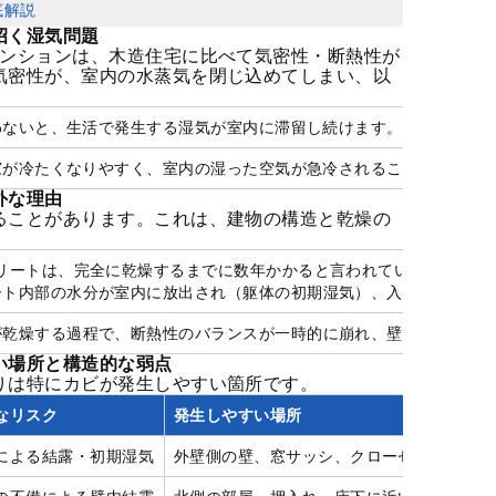
底解説
招く湿気問題
マンションは、木造住宅に比べて気密性・断熱性が
気密性が、室内の水蒸気を閉じ込めてしまい、以
。
わないと、生活で発生する湿気が室内に滞留し続けます。
窓が冷たくなりやすく、室内の湿った空気が急冷されることで水滴（
外な理由
ることがあります。これは、建物の構造と乾燥の
クリートは、完全に乾燥するまでに数年かかると言われています。
ート内部の水分が室内に放出され（躯体の初期湿気）、入居後しばら
が乾燥する過程で、断熱性のバランスが一時的に崩れ、壁の内部や裏
い場所と構造的な弱点
りは特にカビが発生しやすい箇所です。
なリスク
発生しやすい場所
による結露・初期湿気
外壁側の壁、窓サッシ、クローゼットの奥、