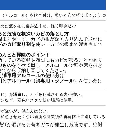
ル（アルコール）を吹き付け、乾いた布で軽く叩くように拭き取る
薄めた液を布に染み込ませ、軽く叩き込む
ると危険な根深いカビの落とし方
溜まりやすく、カビの根が深く入り込んで取れに
プのカビ取り剤
を使い、カビの根まで浸透させて
のカビと掃除のポイント
納している衣類や布団にもカビが移ることがあり
のものをすべて出し
、アルコールで壁や床を拭き
せてから収納し直してください。
と消毒用アルコールの使い分け
剤
と
アルコール（消毒用エタノール）
を使い分け
カビ）を
漂白
し、カビを死滅させる力が強い。
キンなど、変色リスクが低い場所に使用。
力が強いが、漂白力はない。
、変色させたくない場所や除去後の再発防止に適している。
洗剤が混ざると有毒ガスが発生し危険です。絶対