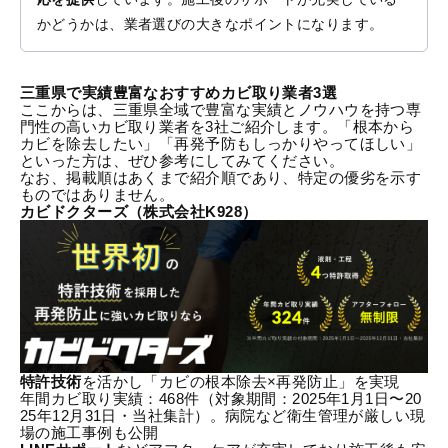
かどうかは、業者選びの大きなポイントになります。
三重県で実績豊富なおすすめカビ取り業者3選
ここからは、三重県全域で豊富な実績とノウハウを持つ専
門性の高いカビ取り業者を3社ご紹介します。「根本から
カビを除去したい」「再発予防もしっかりやってほしい」
といった方は、ぜひ参考にしてみてください。
なお、掲載順はあくまで紹介順であり、特定の優劣を示す
ものではありません。
カビドクターズ（株式会社K928）
特許技術
を活かし「カビの根本除去×再発防止」を実現
年間カビ取り実績：468件（対象期間：2025年1月1日〜20
25年12月31日・当社集計）。病院など衛生管理が厳しい現
場の施工事例も公開