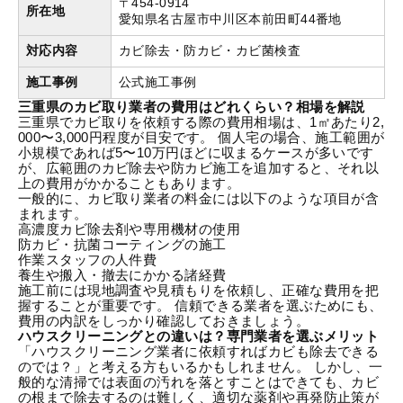
〒454-0914
所在地
愛知県名古屋市中川区本前田町44番地
対応内容
カビ除去・防カビ・カビ菌検査
施工事例
公式施工事例
三重県のカビ取り業者の費用はどれくらい？相場を解説
三重県でカビ取りを依頼する際の費用相場
は、1㎡あたり2,
000〜3,000円程度が目安です。 個人宅の場合、施工範囲が
小規模であれば5〜10万円ほどに収まるケースが多いです
が、広範囲のカビ除去や防カビ施工を追加すると、それ以
上の費用がかかることもあります。
一般的に、カビ取り業者の料金には以下のような項目が含
まれます。
高濃度カビ除去剤や専用機材の使用
防カビ・抗菌コーティングの施工
作業スタッフの人件費
養生や搬入・撤去にかかる諸経費
施工前には現地調査や見積もりを依頼し、正確な費用を把
握することが重要です。 信頼できる業者を選ぶためにも、
費用の内訳をしっかり確認しておきましょう。
ハウスクリーニングとの違いは？専門業者を選ぶメリット
「ハウスクリーニング業者に依頼すればカビも除去できる
のでは？」と考える方もいるかもしれません。 しかし、一
般的な清掃では表面の汚れを落とすことはできても、カビ
の根まで除去するのは難しく、適切な薬剤や再発防止策が