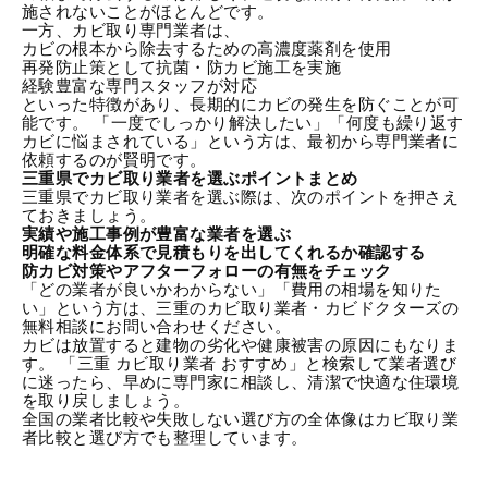
施されないことがほとんどです。
一方、カビ取り専門業者は、
カビの根本から除去するための高濃度薬剤を使用
再発防止策として抗菌・防カビ施工を実施
経験豊富な専門スタッフが対応
といった特徴があり、長期的にカビの発生を防ぐことが可
能です。 「一度でしっかり解決したい」「何度も繰り返す
カビに悩まされている」という方は、最初から専門業者に
依頼するのが賢明です。
三重県でカビ取り業者を選ぶポイントまとめ
三重県でカビ取り業者を選ぶ際は、次のポイントを押さえ
ておきましょう。
実績や施工事例が豊富な業者を選ぶ
明確な料金体系で見積もりを出してくれるか確認する
防カビ対策
やアフターフォローの有無をチェック
「どの業者が良いかわからない」「費用の相場を知りた
い」という方は、
三重のカビ取り業者・カビドクターズの
無料相談
にお問い合わせください。
カビは放置すると建物の劣化や健康被害の原因にもなりま
す。 「三重 カビ取り業者 おすすめ」と検索して業者選び
に迷ったら、早めに専門家に相談し、清潔で快適な住環境
を取り戻しましょう。
全国の業者比較や失敗しない選び方の全体像は
カビ取り業
者比較と選び方
でも整理しています。