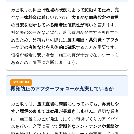
カビ取りの料金は
現場の状況によって変動するため、完
全な一律料金は難しい
ものの、
大まかな価格設定や費用
の目安を明示している業者は信頼性が高い
と言えます。
料金表の公開がない場合、追加費用が発生する可能性も
あるため、見積もりの際には
施工範囲・薬剤費・アフタ
ーケアの有無などを具体的に確認
することが重要です。
価格が極端に安い場合、施工の質が十分でないケースも
あるため、慎重に判断しましょう。
再発防止のアフターフォローが充実しているか
カビ取りは、
施工直後に綺麗になっていても、再発しや
すい環境のままでは効果が長続きしません
。適切な業者
は、施工後もカビが発生しにくい環境づくりのアドバイ
スを行い、必要に応じて
定期的なメンテナンスや相談対
応を提供
しています。施工後のサポートが充実している