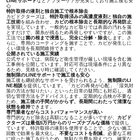
LINEサポート
などアフターケアが充実しており施工後も安
心
特許取得の液剤と独自施工で根本除去
カビドクターズは、
特許取得済みの高濃度液剤
と
独自の施
工技術
を組み合わせ、
カビの根本除去と長期的な再発防止
を実現しています。一般的なカビ取りでは表面の汚れを落
とすだけで、菌糸が残るため再発しやすいですが、この施
工法では
菌の根まで浸透し、完全に分解・除去
します。さ
らに、専用のコーティングを施すことで、カビが発生しに
くい環境を長期間維持できます。
公開されている施工実績
公式サイトでは、病院など衛生管理が厳しい現場を含む施
工事例を公開しています。対応可否は現場条件により異な
るため、見積もり時に確認してください。
無制限のLINEサポートで施工後も安心
施工後も継続的なサポートを受けられるよう、
無制限のLI
NE相談
を提供しています。「カビの再発が心配」「湿気対
策の方法が知りたい」といった日常の疑問にも対応し、適
切な管理方法をアドバイスします。定期的な点検が不要な
ため、
施工後の手間がかからず、長期間にわたって清潔な
状態を維持
できます。
専門業者ながらコストパフォーマンスが高い
専門的なカビ除去は高額になることが多いですが、
カビド
クターズは最低5万円からのリーズナブルな価格
で提供し
ています。特許取得の液剤を使用することで、少ない施工
回数で効果を最大化し、
不要なコストを削減
。必要な工程
に絞った施工を行うため、無駄な出費を抑えつつ、確実な