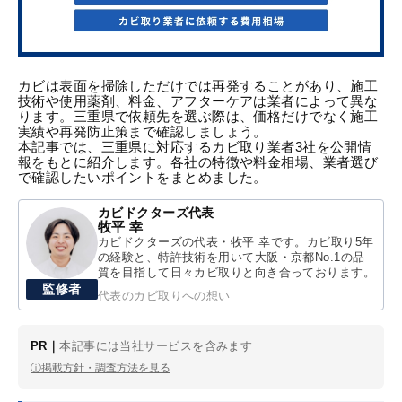
カビは表面を掃除しただけでは再発することがあり、施工
技術や使用薬剤、料金、アフターケアは業者によって異な
ります。三重県で依頼先を選ぶ際は、価格だけでなく施工
実績や再発防止策まで確認しましょう。
本記事では、三重県に対応するカビ取り業者3社を公開情
報をもとに紹介します。各社の特徴や料金相場、業者選び
で確認したいポイントをまとめました。
カビドクターズ代表
牧平 幸
カビドクターズの代表・牧平 幸です。カビ取り5年
の経験と、特許技術を用いて大阪・京都No.1の品
質を目指して日々カビ取りと向き合っております。
監修者
代表のカビ取りへの想い
PR｜
本記事には当社サービスを含みます
ⓘ
掲載方針・調査方法を見る