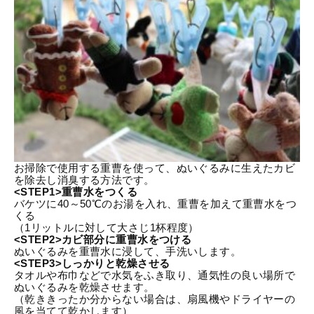
お掃除で使用する重曹を使って、ぬいぐるみに生えたカビ
を除去し消臭する方法です。
<STEP1>重曹水をつくる
バケツに40～50℃のお湯を入れ、重曹を加えて重曹水をつ
くる
（1リットルに対して大さじ1杯程度）
<STEP2>カビ部分に重曹水をつける
ぬいぐるみを重曹水に浸して、手洗いします。
<STEP3>しっかりと乾燥させる
タオルや布巾などで水気をふき取り、通気性の良い場所で
ぬいぐるみを乾燥させます。
（乾ききったか分からない場合は、扇風機やドライヤーの
風を当てて乾かします）