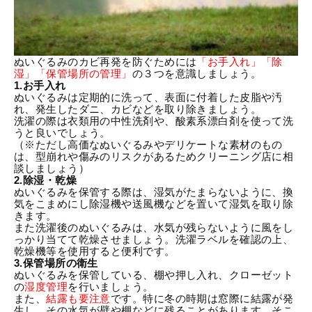
ぬいぐるみのカビ再発を防ぐためには
「お手入れ」「除
湿」「保管場所の管理」
の３つを意識しましょう。
1.お手入れ
ぬいぐるみは定期的に洗って、表面に付着した皮脂や汚
れ、発生したダニ、カビなどを取り除きましょう。
洗濯の際は衣類用の中性洗剤や、酸素系漂白剤を使って洗
うと良いでしょう。
（※ただし高価なぬいぐるみやデリケートな素材のもの
は、型崩れや傷みのリスクがあるためクリーニング店に相
談しましょう）
2.除湿・乾燥
ぬいぐるみを保管する際は、湿気がたまらないように、換
気をこまめにし除湿機や送風機などを置いて湿気を取り除
きます。
また洗濯後のぬいぐるみは、水気が残らないように風をし
っかり当てて乾燥させましょう。洗濯ラベルを確認の上、
乾燥機等を使用すると便利です。
3.保管場所の衛生
ぬいぐるみを保管している、棚や押し入れ、クローゼット
の
湿度管理
を行いましょう。
また、
結露も要注意
です。特に冬の時期は窓際に結露が発
生し、その水気が壁や棚などに残ることがあります。そこ