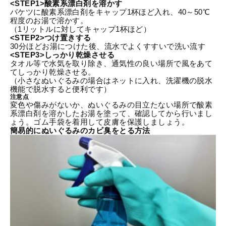
<STEP1>酸素系漂白剤を溶かす
バケツに酸素系漂白剤をキャップ1杯ほど入れ、40～50℃
程度のお湯で溶かす。
（1リットルに対してキャップ1杯ほど）
<STEP2>つけ置きする
30分ほどお湯につけた後、流水でよくすすいで洗い流す
<STEP3>しっかり乾燥させる
タオル等で水気を取り除き、通気性の良い場所で風をあて
てしっかり乾燥させる。
（小さなぬいぐるみの場合はネットに入れ、洗濯機の脱水
機能で脱水すると便利です）
注意点
変色や傷みがないか、ぬいぐるみの目立たない場所で酸素
系漂白剤を溶かしたお湯を塗って、確認してから行いまし
ょう。ゴム手袋を着用して皮膚を保護しましょう。
簡易的にぬいぐるみのカビ臭をとる方法