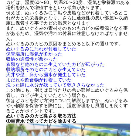
カビは、湿度60〜80、気温20〜30度、湿気と栄養源のある
場所を好んで増殖するという傾向があります。
例えば、ぬいぐるみに手垢や皮脂などが付着しているとこ
れがカビの栄養源となり、さらに通気性の悪い部屋や収納
庫に保管する事でカビの温床となります。
また、ぬいぐるみの素材そのものもカビの栄養源となる事
があるため、湿気や汚れの付着に注意しなければなりませ
ん。
ぬいぐるみの
カビの原因
をまとめると以下の通りです。
ぬいぐるみに汚れが付着していた
保管場所に湿気が多かった
収納の通気性が悪かった
衣類など他のものに生えていたカビが広がった
収納場所そのものにカビが生えていた
天井や壁、床から漏水が発生していた
よだれや飲食物が付着していた
洗った際に水分が残っていて乾ききらなかった
この他にも、例えば日当たりの悪い部屋にぬいぐるみを保
管し、カビが生えていたという場合も。
後ほどカビを防ぐ方法について解説しますが、ぬいぐるみ
や小物類を保管する際には、湿度管理をし風通しを良くす
ることがポイントです。
ぬいぐるみのカビ臭さを取る方法
①重曹水で洗ってカビを除去する