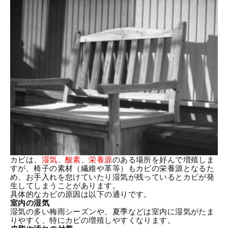
カビは、
湿気、酸素、栄養源
のある場所を好んで増殖しま
すが、椅子の素材（繊維や革等）もカビの栄養源となるた
め、お手入れを怠けていたり湿気が残っているとカビが発
生してしまうことがあります。
具体的な
カビの原因
は以下の通りです。
室内の湿気
湿気の多い梅雨シーズンや、夏季などは室内に湿気がたま
りやすく、特にカビの増殖しやすくなります。