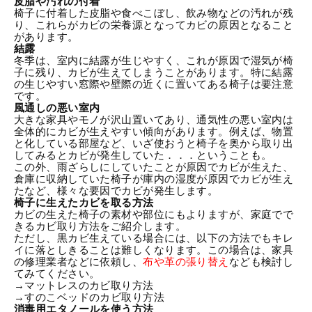
皮脂や汚れの付着
椅子に付着した皮脂や食べこぼし、飲み物などの汚れが残
り、これらがカビの栄養源となってカビの原因となること
があります。
結露
冬季は、室内に結露が生じやすく、これが原因で湿気が椅
子に残り、カビが生えてしまうことがあります。特に結露
の生じやすい窓際や壁際の近くに置いてある椅子は要注意
です。
風通しの悪い室内
大きな家具やモノが沢山置いてあり、通気性の悪い室内は
全体的にカビが生えやすい傾向があります。例えば、物置
と化している部屋など、いざ使おうと椅子を奥から取り出
してみるとカビが発生していた．．．ということも。
この外、雨ざらしにしていたことが原因でカビが生えた、
倉庫に収納していた椅子が庫内の湿度が原因でカビが生え
たなど、様々な要因でカビが発生します。
椅子に生えたカビを取る方法
カビの生えた椅子の素材や部位にもよりますが、家庭でで
きるカビ取り方法をご紹介します。
ただし、黒カビ生えている場合には、以下の方法でもキレ
イに落としきることは難しくなります。この場合は、家具
の修理業者などに依頼し、
布や革の張り替え
なども検討し
てみてください。
→マットレスのカビ取り方法
→すのこベッドのカビ取り方法
消毒用エタノールを使う方法