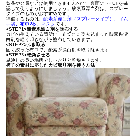
製品や金属などは使用できませんので、裏面のラベルを確
認して使うようにしましょう。酸素系漂白剤は、スプレー
タイプのものがおすすめです。
準備するものは、
酸素系漂白剤（スプレータイプ）、ゴム
手袋、布巾2枚、マスク
です。
<STEP1>酸素系漂白剤を塗布する
カビの生えている箇所に、布切れに染み込ませた酸素系漂
白剤を軽く叩きながら塗布していきます。
<STEP2>ふき取る
固く絞った布巾で、酸素系漂白剤を取り除きます
<STEP3>乾燥させる
風通しの良い場所でしっかりと乾燥させます。
椅子の素材に応じたカビ取り剤を使う方法