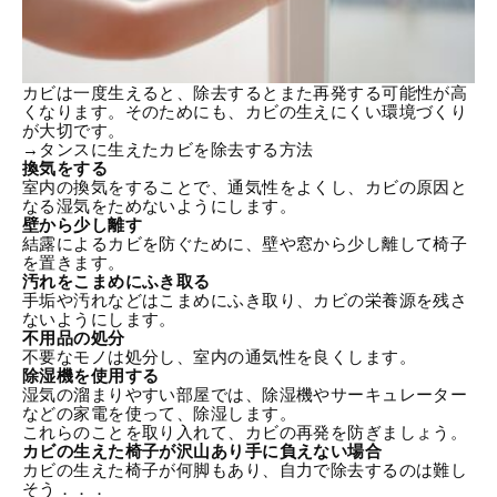
カビは一度生えると、除去するとまた再発する可能性が高
くなります。そのためにも、カビの生えにくい環境づくり
が大切です。
→タンスに生えたカビを除去する方法
換気をする
室内の換気をすることで、通気性をよくし、カビの原因と
なる湿気をためないようにします。
壁から少し離す
結露によるカビを防ぐために、壁や窓から少し離して椅子
を置きます。
汚れをこまめにふき取る
手垢や汚れなどはこまめにふき取り、カビの栄養源を残さ
ないようにします。
不用品の処分
不要なモノは処分し、室内の通気性を良くします。
除湿機を使用する
湿気の溜まりやすい部屋では、除湿機やサーキュレーター
などの家電を使って、除湿します。
これらのことを取り入れて、カビの再発を防ぎましょう。
カビの生えた椅子が沢山あり手に負えない場合
カビの生えた椅子が何脚もあり、自力で除去するのは難し
そう．．．