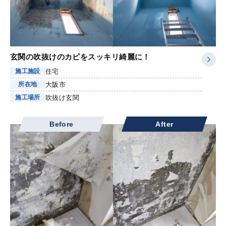
玄関の吹抜けのカビをスッキリ綺麗に！
住宅
施工施設
大阪市
所在地
吹抜け玄関
施工場所
Before
After