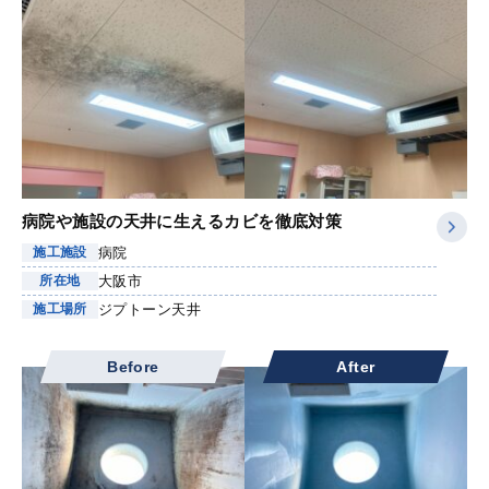
病院や施設の天井に生えるカビを徹底対策
病院
施工施設
大阪市
所在地
ジプトーン天井
施工場所
Before
After