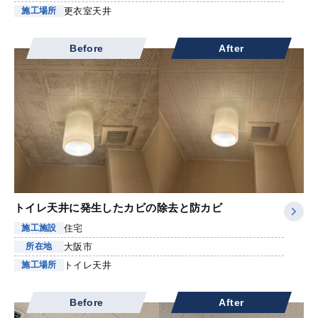
更衣室天井
施工場所
Before
After
トイレ天井に発生したカビの除去と防カビ
住宅
施工施設
大阪市
所在地
トイレ天井
施工場所
Before
After