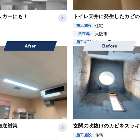
ッカーにも！
トイレ天井に発生したカビの
住宅
施工施設
大阪市
所在地
トイレ天井
施工場所
After
Before
徹底対策
玄関の吹抜けのカビをスッキ
住宅
施工施設