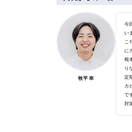
今
い
こ
に
根
り
定
牧平 幸
カ
で
対