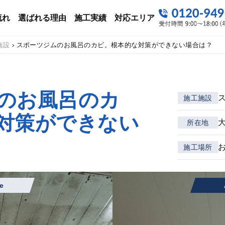
流れ
選ばれる理由
施工実績
対応エリア
施設
›
スポーツジムのお風呂のカビ。根本的な対策ができない場合は？
のお風呂のカ
施工施設
対策ができない
所在地
施工場所
e