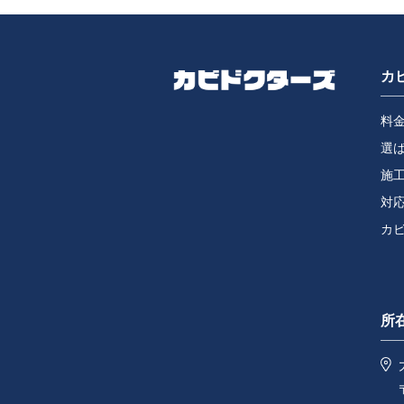
カ
料
選
施
対
カ
所