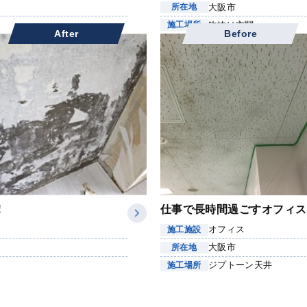
大阪市
所在地
吹抜け玄関
施工場所
After
Before
！
仕事で長時間過ごすオフィス
オフィス
施工施設
大阪市
所在地
ジプトーン天井
施工場所