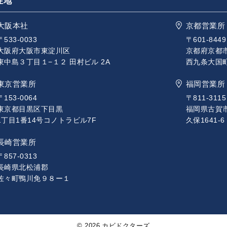
在地
大阪本社
京都営業所
〒533-0033
〒601-8449
大阪府大阪市東淀川区
京都府京都
東中島３丁目１−１２ 田村ビル 2A
西九条大国町1
東京営業所
福岡営業所
〒153-0064
〒811-3115
東京都目黒区下目黒
福岡県古賀
1丁目1番14号コノトラビル7F
久保1641-6
長崎営業所
〒857-0313
長崎県北松浦郡
佐々町鴨川免９８ー１
© 2026 カビドクターズ