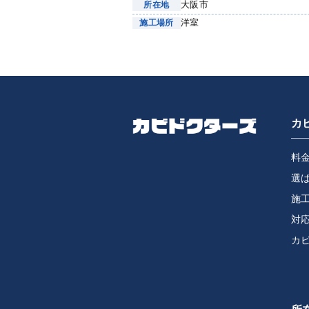
大阪市
所在地
洋室
施工場所
カ
料
選
施
対
カ