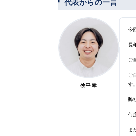
代表からの一言
今
長
ご
ご
す
牧平 幸
弊
何
ま