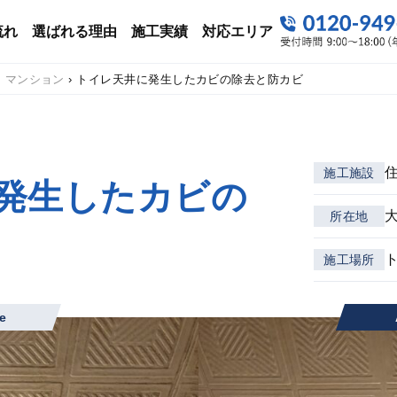
流れ
選ばれる理由
施工実績
対応エリア
・マンション
›
トイレ天井に発生したカビの除去と防カビ
施工施設
発生したカビの
所在地
施工場所
e