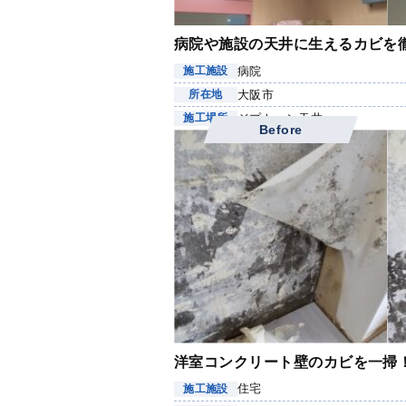
病院や施設の天井に生えるカビを
病院
施工施設
大阪市
所在地
ジプトーン天井
施工場所
Before
洋室コンクリート壁のカビを一掃
住宅
施工施設