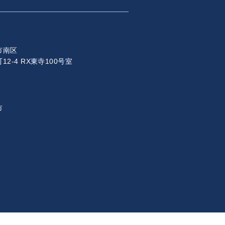
市南区
2-4 RX東寺100号室
市