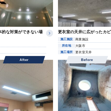
本的な対策ができない場
更衣室の天井に広がったカビ
商業施設
施工施設
大阪市
所在地
更衣室天井
施工場所
After
Before