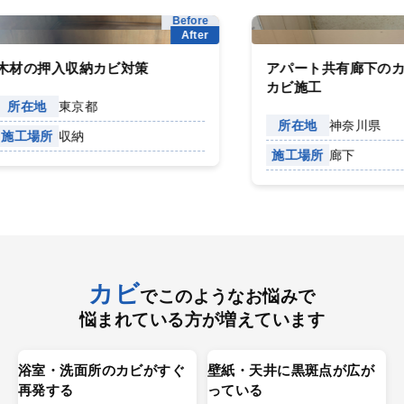
Before
After
の押入収納カビ対策
アパート共有廊下のカビ取
カビ施工
在地
東京都
所在地
神奈川県
場所
収納
施工場所
廊下
カビ
でこのようなお悩みで
悩まれている方が増えています
浴室・洗面所のカビがすぐ
壁紙・天井に黒斑点が広が
再発する
っている