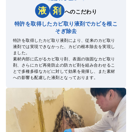
液
剤
へのこだわり
特許を取得したカビ取り液剤で
カビを根こ
そぎ除去
特許を取得したカビ取り液剤により、従来のカビ取り
液剤では実現できなかった、カビの根本除去を実現し
ました。
素材内部に広がるカビ取り剤、表面の強固なカビ取り
剤、さらにカビ再発防止の防カビ剤を組み合わせるこ
とで多種多様なカビに対して効果を発揮し、また素材
への影響も配慮した液剤となっております。