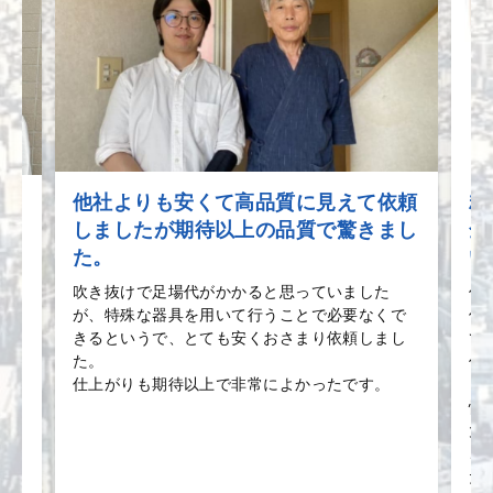
他社よりも安くて高品質に見えて依頼
精
す！
しましたが期待以上の品質で驚きまし
全
・
た。
い
生
吹き抜けで足場代がかかると思っていました
作
が、特殊な器具を用いて行うことで必要なくで
何
ー
きるというで、とても安くおさまり依頼しまし
て
！
た。
作
仕上がりも期待以上で非常によかったです。
き
怖
大
こ
た