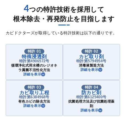
4
つの特許技術を採用して
根本除去・再発防止を目指します
カビドクターズが取得している特許技術は以下の通りです。
特許 01
特許 02
特殊浸透剤
カビ取り剤
特許第4906572号
特許第5794954号
循環浄化式用水槽のレジオネ
消毒液製造方法
詳細を表示
ラ属菌不活性化方法
詳細を表示
特許 03
特許 04
カビ取り工程
防カビ剤
特許第6384968号
特許第6125400号
有色カビの除去方法
抗菌処理方法及び抗菌処理薬
詳細を表示
剤
詳細を表示