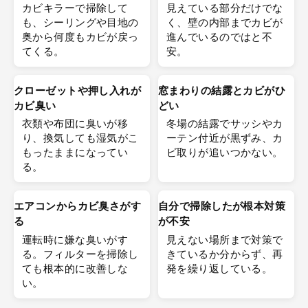
カビキラーで掃除して
見えている部分だけでな
も、シーリングや目地の
く、壁の内部までカビが
奥から何度もカビが戻っ
進んでいるのではと不
てくる。
安。
クローゼットや押し入れが
窓まわりの結露とカビがひ
カビ臭い
どい
衣類や布団に臭いが移
冬場の結露でサッシやカ
り、換気しても湿気がこ
ーテン付近が黒ずみ、カ
もったままになってい
ビ取りが追いつかない。
る。
エアコンからカビ臭さがす
自分で掃除したが根本対策
る
が不安
運転時に嫌な臭いがす
見えない場所まで対策で
る。フィルターを掃除し
きているか分からず、再
ても根本的に改善しな
発を繰り返している。
い。