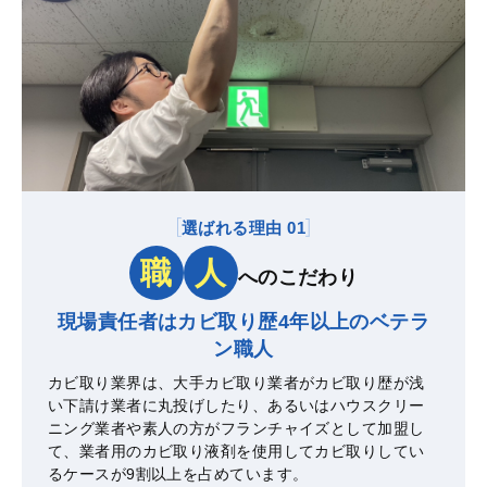
選ばれる理由 01
職
人
へのこだわり
現場責任者はカビ取り歴4年以上の
ベテラ
ン職人
カビ取り業界は、大手カビ取り業者がカビ取り歴が浅
い下請け業者に丸投げしたり、あるいはハウスクリー
ニング業者や素人の方がフランチャイズとして加盟し
て、業者用のカビ取り液剤を使用してカビ取りしてい
るケースが9割以上を占めています。