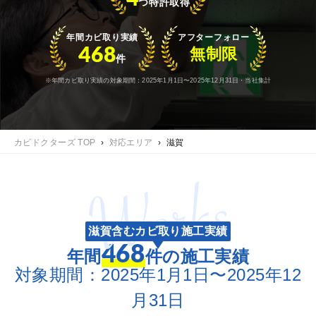
つ特許取得
年間カビ取り実績
アフターフォロー
468
無制限
件
※年間カビ取り実績の対象期間：2025年1月1日〜2025年12月31日・当社集計
カビドクターズ TOP
›
対応エリア
›
滋賀
滋賀含むカビ取り施工実績
468
年間
件の施工実績
対象期間：2025年1月1日〜2025年12
月31日