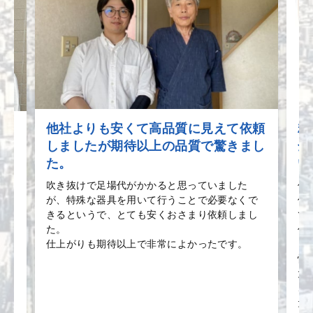
他社よりも安くて高品質に見えて依頼
精
す！
しましたが期待以上の品質で驚きまし
全
・
た。
い
生
吹き抜けで足場代がかかると思っていました
作
が、特殊な器具を用いて行うことで必要なくで
何
ー
きるというで、とても安くおさまり依頼しまし
て
！
た。
作
仕上がりも期待以上で非常によかったです。
き
怖
大
こ
た