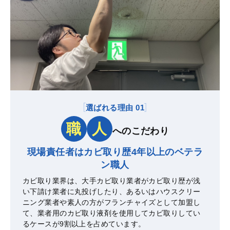
選ばれる理由 01
職
人
へのこだわり
現場責任者はカビ取り歴4年以上の
ベテラ
ン職人
カビ取り業界は、大手カビ取り業者がカビ取り歴が浅
い下請け業者に丸投げしたり、あるいはハウスクリー
ニング業者や素人の方がフランチャイズとして加盟し
て、業者用のカビ取り液剤を使用してカビ取りしてい
るケースが9割以上を占めています。