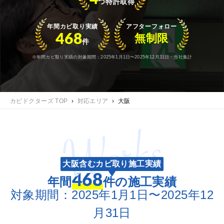
つ特許取得
年間カビ取り実績
アフターフォロー
468
無制限
件
※年間カビ取り実績の対象期間：2025年1月1日〜2025年12月31日・当社集計
カビドクターズ TOP
›
対応エリア
›
大阪
大阪含むカビ取り施工実績
468
年間
件の施工実績
対象期間：2025年1月1日〜2025年12
月31日