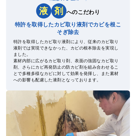
液
剤
へのこだわり
特許を取得したカビ取り液剤で
カビを根こ
そぎ除去
特許を取得したカビ取り液剤により、従来のカビ取り
液剤では実現できなかった、カビの根本除去を実現し
ました。
素材内部に広がるカビ取り剤、表面の強固なカビ取り
剤、さらにカビ再発防止の防カビ剤を組み合わせるこ
とで多種多様なカビに対して効果を発揮し、また素材
への影響も配慮した液剤となっております。