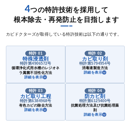
4
つの特許技術を採用して
根本除去・再発防止を目指します
カビドクターズが取得している特許技術は以下の通りです。
特許 01
特許 02
特殊浸透剤
カビ取り剤
特許第4906572号
特許第5794954号
循環浄化式用水槽のレジオネ
消毒液製造方法
詳細を表示
ラ属菌不活性化方法
詳細を表示
特許 03
特許 04
カビ取り工程
防カビ剤
特許第6384968号
特許第6125400号
有色カビの除去方法
抗菌処理方法及び抗菌処理薬
詳細を表示
剤
詳細を表示