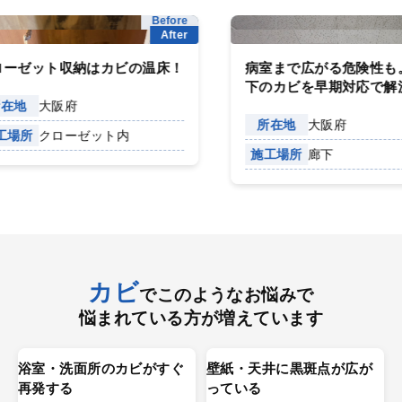
Before
Be
After
A
ット収納はカビの温床！
病室まで広がる危険性も。病
下のカビを早期対応で解決
大阪府
所在地
大阪府
クローゼット内
施工場所
廊下
カビ
でこのようなお悩みで
悩まれている方が増えています
浴室・洗面所のカビがすぐ
壁紙・天井に黒斑点が広が
再発する
っている