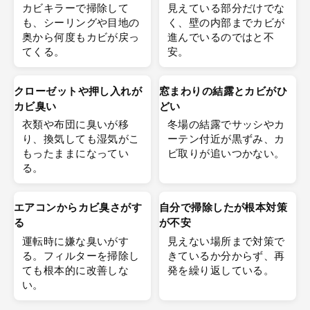
カビキラーで掃除して
見えている部分だけでな
も、シーリングや目地の
く、壁の内部までカビが
奥から何度もカビが戻っ
進んでいるのではと不
てくる。
安。
クローゼットや押し入れが
窓まわりの結露とカビがひ
カビ臭い
どい
衣類や布団に臭いが移
冬場の結露でサッシやカ
り、換気しても湿気がこ
ーテン付近が黒ずみ、カ
もったままになってい
ビ取りが追いつかない。
る。
エアコンからカビ臭さがす
自分で掃除したが根本対策
る
が不安
運転時に嫌な臭いがす
見えない場所まで対策で
る。フィルターを掃除し
きているか分からず、再
ても根本的に改善しな
発を繰り返している。
い。